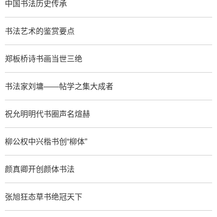
中国书法历史传承
书法艺术的鉴赏要点
郑板桥诗书画当世三绝
书法家刘墉——帖学之集大成者
祝允明明代书圈声名煊赫
柳公权中兴楷书创“柳体”
颜真卿开创颜体书法
张旭狂态草书绝冠天下