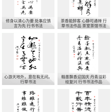
修身以清心为要 处事应慎
茶香能醉客 心静可通禅 行
言为先 行书书法
草书法作品 茶室茶馆书法
字画
心游天地外，意在有无间。
翰墨飘香迎国庆 丹青溢彩
行草书法
绘复兴 行书书法作品