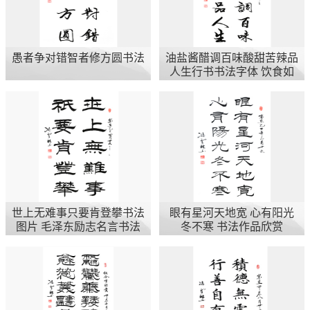
愚者争对错智者修方圆书法
油盐酱醋调百味酸甜苦辣品
人生行书书法字体 饮食如
人生​
世上无难事只要肯登攀书法
眼有星河天地宽 心有阳光
图片 毛泽东励志名言书法
冬不寒 书法作品欣赏