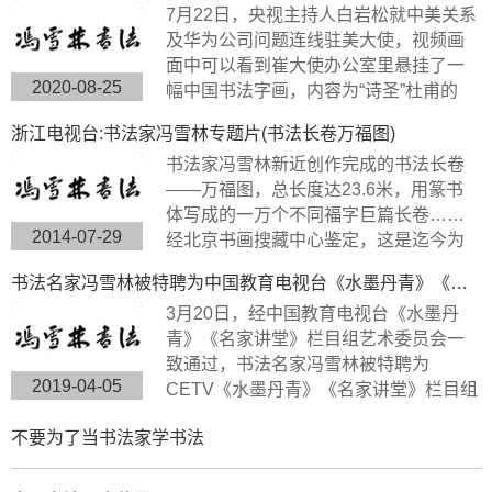
7月22日，央视主持人白岩松就中美关系
及华为公司问题连线驻美大使，视频画
面中可以看到崔大使办公室里悬挂了一
2020-08-25
幅中国书法字画，内容为“诗圣”杜甫的
《望岳》，极具内涵，这幅作品的书法
浙江电视台:书法家冯雪林专题片(书法长卷万福图)
字体是典型欧体楷书，方圆兼备、严谨
书法家冯雪林新近创作完成的书法长卷
工整、挺劲险峻。
——万福图，总长度达23.6米，用篆书
体写成的一万个不同福字巨篇长卷……
2014-07-29
经北京书画搜藏中心鉴定，这是迄今为
止世界上唯一的福字长篇书法作品，具
书法名家冯雪林被特聘为中国教育电视台《水墨丹青》《名家讲堂》栏目组签约艺术家
有很高的搜藏价值。浙江卫视拍摄组来
3月20日，经中国教育电视台《水墨丹
到杭州余杭径山风情小镇专门拍摄了此
青》《名家讲堂》栏目组艺术委员会一
次专题片。
致通过，书法名家冯雪林被特聘为
2019-04-05
CETV《水墨丹青》《名家讲堂》栏目组
签约艺术家。中国教育电视台《水墨丹
不要为了当书法家学书法
青》是以“弘扬中华传统文化，传承水墨
艺术精髓”为宗旨，展示现代中国书画艺
术发展变化的大型电视文化栏目。