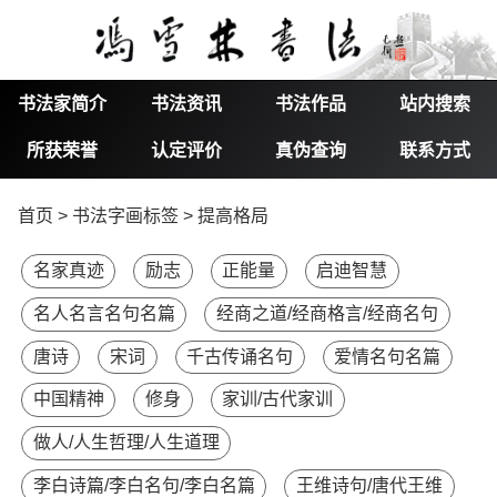
书法家简介
书法资讯
书法作品
站内搜索
所获荣誉
认定评价
真伪查询
联系方式
首页
>
书法字画标签
> 提高格局
名家真迹
励志
正能量
启迪智慧
名人名言名句名篇
经商之道/经商格言/经商名句
唐诗
宋词
千古传诵名句
爱情名句名篇
中国精神
修身
家训/古代家训
做人/人生哲理/人生道理
李白诗篇/李白名句/李白名篇
王维诗句/唐代王维