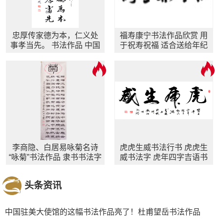
忠厚传家德为本，仁义处
福寿康宁书法作品欣赏 用
事孝当先。 书法作品 中国
于祝寿祝福 适合送给年纪
家风文化对联
大长辈
李商隐、白居易咏菊名诗
虎虎生威书法行书 虎虎生
“咏菊”书法作品 隶书书法字
威书法字 虎年四字吉语书
画
法作品欣赏
头条资讯
中国驻美大使馆的这幅书法作品亮了！杜甫望岳书法作品