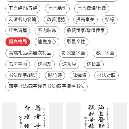
五言绝句/五绝
七言绝句
七言律诗/七律
友谊名句名篇
改善运势
提高审美
结缘
红色诗篇
室内装饰
收藏传家/增值传家
提高格局
愉悦身心
彰显个性
高端礼品/高层次礼品
办公室字画
客厅字画
书房字画
送朋友
送领导
送长辈
书法题字/题词
咏竹诗
咏蝉诗
书法对联
四字书法/四字经典书法/四字横幅书法