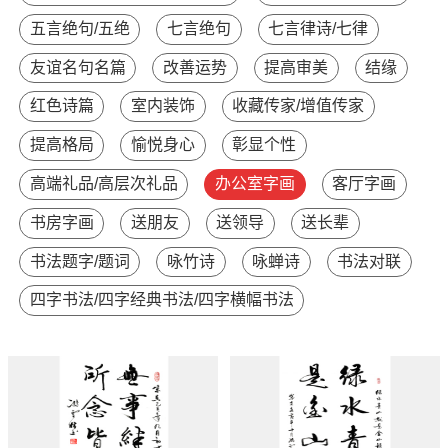
五言绝句/五绝
七言绝句
七言律诗/七律
友谊名句名篇
改善运势
提高审美
结缘
红色诗篇
室内装饰
收藏传家/增值传家
提高格局
愉悦身心
彰显个性
高端礼品/高层次礼品
办公室字画
客厅字画
书房字画
送朋友
送领导
送长辈
书法题字/题词
咏竹诗
咏蝉诗
书法对联
四字书法/四字经典书法/四字横幅书法