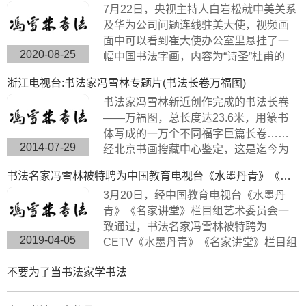
7月22日，央视主持人白岩松就中美关系
及华为公司问题连线驻美大使，视频画
面中可以看到崔大使办公室里悬挂了一
2020-08-25
幅中国书法字画，内容为“诗圣”杜甫的
《望岳》，极具内涵，这幅作品的书法
浙江电视台:书法家冯雪林专题片(书法长卷万福图)
字体是典型欧体楷书，方圆兼备、严谨
书法家冯雪林新近创作完成的书法长卷
工整、挺劲险峻。
——万福图，总长度达23.6米，用篆书
体写成的一万个不同福字巨篇长卷……
2014-07-29
经北京书画搜藏中心鉴定，这是迄今为
止世界上唯一的福字长篇书法作品，具
书法名家冯雪林被特聘为中国教育电视台《水墨丹青》《名家讲堂》栏目组签约艺术家
有很高的搜藏价值。浙江卫视拍摄组来
3月20日，经中国教育电视台《水墨丹
到杭州余杭径山风情小镇专门拍摄了此
青》《名家讲堂》栏目组艺术委员会一
次专题片。
致通过，书法名家冯雪林被特聘为
2019-04-05
CETV《水墨丹青》《名家讲堂》栏目组
签约艺术家。中国教育电视台《水墨丹
不要为了当书法家学书法
青》是以“弘扬中华传统文化，传承水墨
艺术精髓”为宗旨，展示现代中国书画艺
术发展变化的大型电视文化栏目。