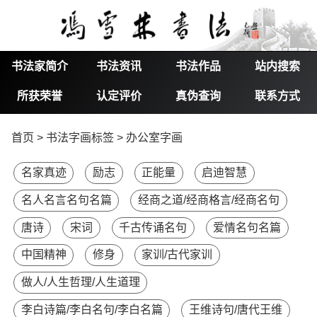
书法家简介
书法资讯
书法作品
站内搜索
所获荣誉
认定评价
真伪查询
联系方式
首页
>
书法字画标签
> 办公室字画
名家真迹
励志
正能量
启迪智慧
名人名言名句名篇
经商之道/经商格言/经商名句
唐诗
宋词
千古传诵名句
爱情名句名篇
中国精神
修身
家训/古代家训
做人/人生哲理/人生道理
李白诗篇/李白名句/李白名篇
王维诗句/唐代王维