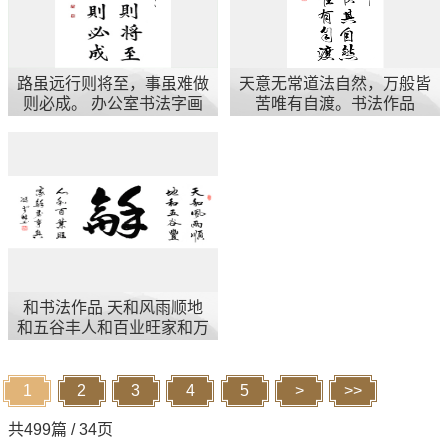
路虽远行则将至，事虽难做
天意无常道法自然，万般皆
则必成。 办公室书法字画
苦唯有自渡。书法作品
和书法作品 天和风雨顺地
和五谷丰人和百业旺家和万
事兴
1
2
3
4
5
>
>>
共499篇 / 34页