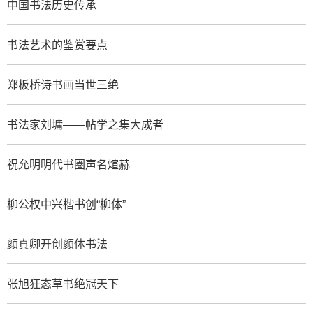
中国书法历史传承
书法艺术的鉴赏要点
郑板桥诗书画当世三绝
书法家刘墉——帖学之集大成者
祝允明明代书圈声名煊赫
柳公权中兴楷书创“柳体”
颜真卿开创颜体书法
张旭狂态草书绝冠天下