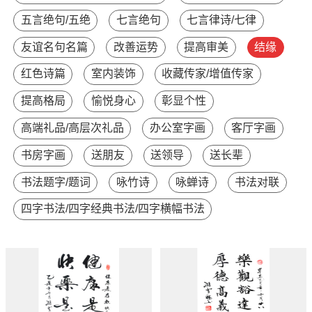
五言绝句/五绝
七言绝句
七言律诗/七律
友谊名句名篇
改善运势
提高审美
结缘
红色诗篇
室内装饰
收藏传家/增值传家
提高格局
愉悦身心
彰显个性
高端礼品/高层次礼品
办公室字画
客厅字画
书房字画
送朋友
送领导
送长辈
书法题字/题词
咏竹诗
咏蝉诗
书法对联
四字书法/四字经典书法/四字横幅书法