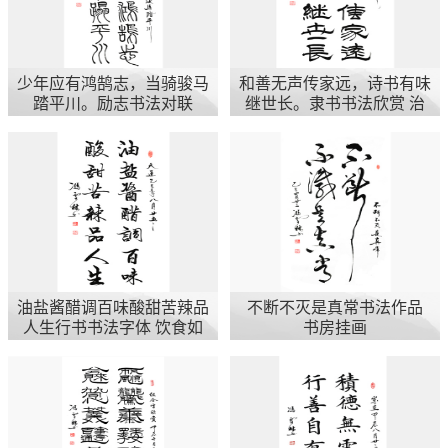
少年应有鸿鹄志，当骑骏马
和善无声传家远，诗书有味
踏平川。励志书法对联
继世长。隶书书法欣赏 治
家格言楹联
油盐酱醋调百味酸甜苦辣品
不断不灭是真常书法作品
人生行书书法字体 饮食如
书房挂画
人生​