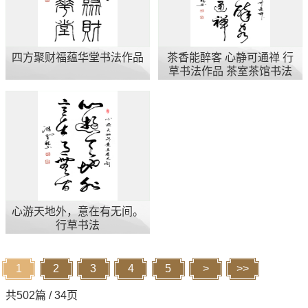
四方聚财福蕴华堂书法作品
茶香能醉客 心静可通禅 行
草书法作品 茶室茶馆书法
字画
心游天地外，意在有无间。
行草书法
1
2
3
4
5
>
>>
共502篇 / 34页