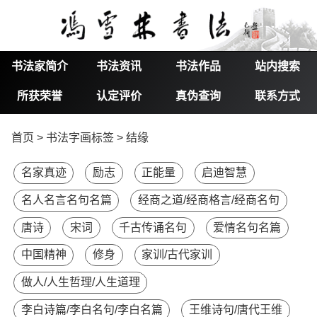
书法家简介
书法资讯
书法作品
站内搜索
所获荣誉
认定评价
真伪查询
联系方式
首页
>
书法字画标签
> 结缘
名家真迹
励志
正能量
启迪智慧
名人名言名句名篇
经商之道/经商格言/经商名句
唐诗
宋词
千古传诵名句
爱情名句名篇
中国精神
修身
家训/古代家训
做人/人生哲理/人生道理
李白诗篇/李白名句/李白名篇
王维诗句/唐代王维