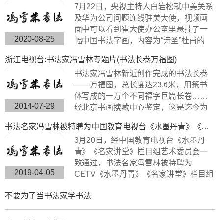
7月22日，央视主持人白岩松就中美关系
及华为公司问题连线驻美大使，视频画
面中可以看到崔大使办公室里悬挂了一
2020-08-25
幅中国书法字画，内容为“诗圣”杜甫的
《望岳》，极具内涵，这幅作品的书法
浙江电视台:书法家冯雪林专题片(书法长卷万福图)
字体是典型欧体楷书，方圆兼备、严谨
书法家冯雪林新近创作完成的书法长卷
工整、挺劲险峻。
——万福图，总长度达23.6米，用篆书
体写成的一万个不同福字巨篇长卷……
2014-07-29
经北京书画搜藏中心鉴定，这是迄今为
止世界上唯一的福字长篇书法作品，具
书法名家冯雪林被特聘为中国教育电视台《水墨丹青》《名家讲堂》栏目组签约艺术家
有很高的搜藏价值。浙江卫视拍摄组来
3月20日，经中国教育电视台《水墨丹
到杭州余杭径山风情小镇专门拍摄了此
青》《名家讲堂》栏目组艺术委员会一
次专题片。
致通过，书法名家冯雪林被特聘为
2019-04-05
CETV《水墨丹青》《名家讲堂》栏目组
签约艺术家。中国教育电视台《水墨丹
不要为了当书法家学书法
青》是以“弘扬中华传统文化，传承水墨
艺术精髓”为宗旨，展示现代中国书画艺
术发展变化的大型电视文化栏目。