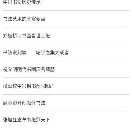
中国书法历史传承
书法艺术的鉴赏要点
郑板桥诗书画当世三绝
书法家刘墉——帖学之集大成者
祝允明明代书圈声名煊赫
柳公权中兴楷书创“柳体”
颜真卿开创颜体书法
张旭狂态草书绝冠天下