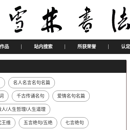
作品
站内搜索
所获荣誉
认
慧
名人名言名句名篇
词
千古传诵名句
爱情名句名篇
做人/人生哲理/人生道理
代王维
五言绝句/五绝
七言绝句