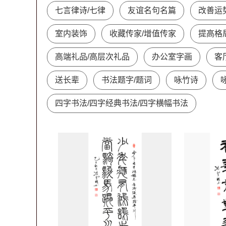
七言律诗/七律
友谊名句名篇
改善运
室内装饰
收藏传家/增值传家
提高格
高端礼品/高层次礼品
办公室字画
客
送长辈
书法题字/题词
咏竹诗
四字书法/四字经典书法/四字横幅书法