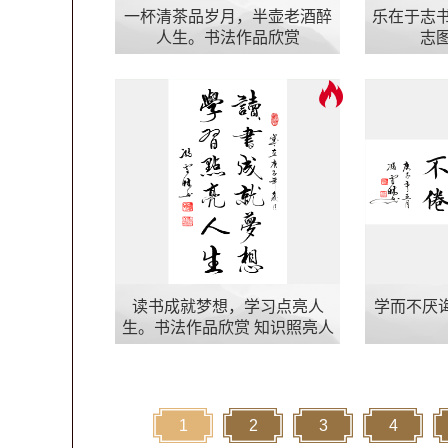
一杯清茶品岁月，半壶老酒醉
乐在于志书
人生。书法作品欣赏
志
读书成就梦想，学习点亮人
学而不厌
生。书法作品欣赏 知识照亮人
生行书图片
1
2
3
4