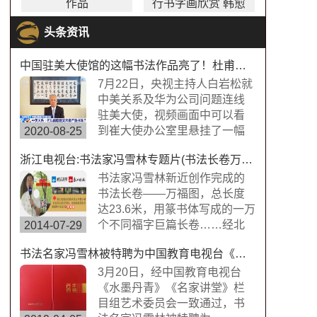
作品
行书字画欣赏 韩愈
名言 出镜率最高的
头条资讯
办公室字画之一
中国驻美大使馆的这幅书法作品亮了！杜甫望岳书法作品
7月22日，央视主持人白岩松就
中美关系及华为公司问题连线
驻美大使，视频画面中可以看
到崔大使办公室里悬挂了一幅
2020-08-25
中国书法字画，内容为“诗圣”杜
浙江电视台:书法家冯雪林专题片(书法长卷万福图)
甫的《望岳》，极具内涵，这
幅作品的书法字体是典型欧体
书法家冯雪林新近创作完成的
楷书，方圆兼备、严谨工整、
书法长卷——万福图，总长度
挺劲险峻。
达23.6米，用篆书体写成的一万
个不同福字巨篇长卷……经北
2014-07-29
京书画搜藏中心鉴定，这是迄
书法名家冯雪林被特聘为中国教育电视台《水墨丹青》《名家讲堂》栏目组签约艺术家
今为止世界上唯一的福字长篇
书法作品，具有很高的搜藏价
3月20日，经中国教育电视台
值。浙江卫视拍摄组来到杭州
《水墨丹青》《名家讲堂》栏
余杭径山风情小镇专门拍摄了
目组艺术委员会一致通过，书