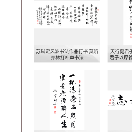
苏轼定风波书法作品行书 莫听
天行健君
穿林打叶声书法
君子以厚德