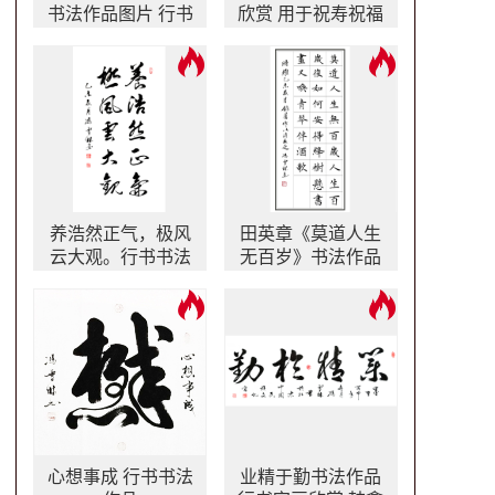
书法作品图片 行书
欣赏 用于祝寿祝福
书法作品欣赏 林则
适合送给年纪大长
徐名言自勉联 川大
辈
校训书法
养浩然正气，极风
田英章《莫道人生
云大观。行书书法
无百岁》书法作品
作品 出镜率很高的
楷书字画
书法字画
心想事成 行书书法
业精于勤书法作品