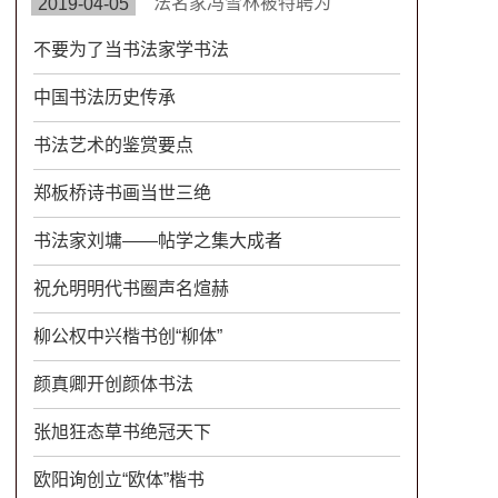
此次专题片。
法名家冯雪林被特聘为
2019-04-05
CETV《水墨丹青》《名家讲
不要为了当书法家学书法
堂》栏目组签约艺术家。中国
教育电视台《水墨丹青》是以
中国书法历史传承
“弘扬中华传统文化，传承水墨
艺术精髓”为宗旨，展示现代中
书法艺术的鉴赏要点
国书画艺术发展变化的大型电
视文化栏目。
郑板桥诗书画当世三绝
书法家刘墉——帖学之集大成者
祝允明明代书圈声名煊赫
柳公权中兴楷书创“柳体”
颜真卿开创颜体书法
张旭狂态草书绝冠天下
欧阳询创立“欧体”楷书