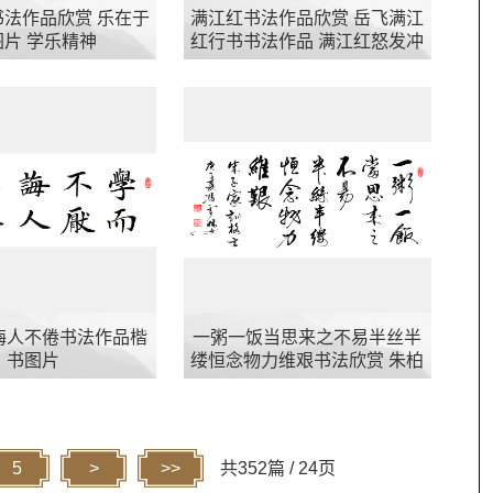
法作品欣赏 乐在于
满江红书法作品欣赏 岳飞满江
图片 学乐精神
红行书书法作品 满江红怒发冲
冠图片
诲人不倦书法作品楷
一粥一饭当思来之不易半丝半
书图片
缕恒念物力维艰书法欣赏 朱柏
庐治家格言朱子家训图片
5
>
>>
共352篇 / 24页