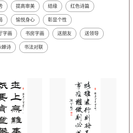
势
提高审美
结缘
红色诗篇
局
愉悦身心
彰显个性
厅字画
书房字画
送朋友
送领导
咏蝉诗
书法对联