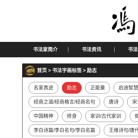
书法家简介
书法资讯
书法
首页
>
书法字画标签
> 励志
名家真迹
励志
正能量
启迪智
经商之道/经商格言/经商名句
唐诗
宋
中国精神
修身
家训/古代家训
李白诗篇/李白名句/李白名篇
王维诗句/唐