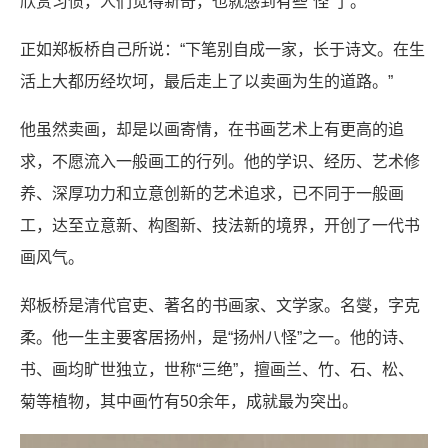
欣赏习惯，人们觉得新奇，也就感到有些“怪”了。
正如郑板桥自己所说：“下笔别自成一家，长于诗文。在生
活上大都历经坎坷，最后走上了以卖画为生的道路。”
他虽然卖画，却是以画寄情，在书画艺术上有更高的追
求，不愿流入一般画工的行列。他的学识、经历、艺术修
养、深厚功力和立意创新的艺术追求，已不同于一般画
工，达至立意新、构图新、技法新的境界，开创了一代书
画风气。
郑板桥是清代官吏、著名的书画家、文学家。名燮，字克
柔。他一生主要客居扬州，是“扬州八怪”之一。他的诗、
书、画均旷世独立，世称“三绝”，擅画兰、竹、石、松、
菊等植物，其中画竹有50余年，成就最为突出。