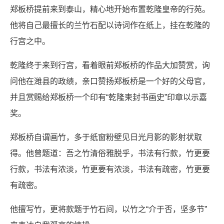
郑板桥提前来到泰山，精心地开始布置乾隆皇帝的行苑。
他将自己最擅长的兰竹石配以诗词作在纸上，挂在乾隆的
行宫之中。
乾隆终于来到行宫，看着眼前郑板桥的作品大加赞赏，询
问他在潍县的政绩，亲口赞扬郑板桥是一个好的父母官，
并且赏赐给郑板桥一个印有“乾隆柬封书画史”印章以示嘉
奖。
郑板桥自谓画竹，多于纸窗粉壁见日光月影的影射状取
得。他曾题道：吾之竹清俗雅脱乎，书法有行款，竹更要
行款，书法有浓淡，竹更要有浓淡，书法有疏密，竹更要
有疏密。
他擅写竹，更将款题于竹石间，以竹之“介于否，坚多节”