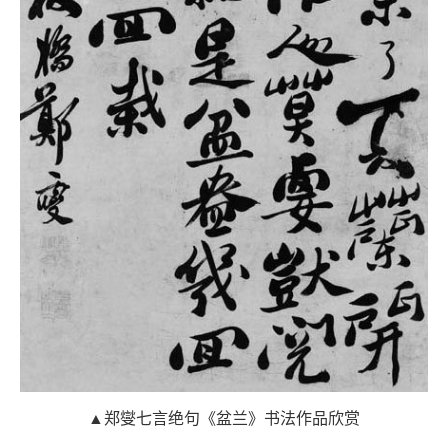
▲郑燮七言绝句《盆兰》书法作品欣赏