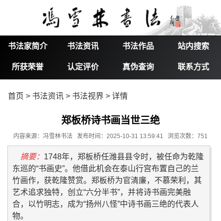
书法家简介
书法资讯
书法作品
站内搜索
所获荣誉
认定评价
真伪查询
联系方式
首页
>
书法资讯
>
书法视界
> 详情
郑板桥诗书画当世三绝
内容来源：冯雪林书法 发布时间：2025-10-31 13:59:41 浏览次数：751
摘要：
1748年，郑板桥任潍县县令时，被任命为乾隆
东巡的“书画史”。他借此机会在泰山行宫布置自己的兰
竹画作，获乾隆赞赏。郑板桥为官清廉，不慕荣利，其
艺术追求独特，创立“六分半书”，并将诗书画完美融
合，以竹明志，成为“扬州八怪”中诗书画三绝的代表人
物。