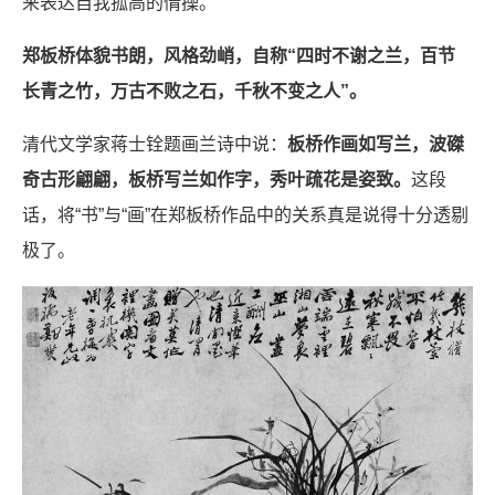
来表达自我孤高的情操。
郑板桥体貌书朗，风格劲峭，自称“四时不谢之兰，百节
长青之竹，万古不败之石，千秋不变之人”。
清代文学家蒋士铨题画兰诗中说：
板桥作画如写兰，波磔
奇古形翩翩，板桥写兰如作字，秀叶疏花是姿致。
这段
话，将“书”与“画”在郑板桥作品中的关系真是说得十分透剔
极了。