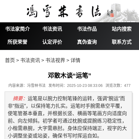
书法家简介
书法资讯
书法作品
站内搜索
所获荣誉
认定评价
真伪查询
联系方式
首页
>
书法资讯
>
书法视界
> 详情
邓散木谈“运笔”
内容来源：冯雪林书法 发布时间：2025-10-23 08:33:06 浏览次数：477
摘要：
运笔是以腕力控制笔锋的运转，强调“腕运”而
非“指运”，以保持笔力扎实。运笔时手腕需悬空平覆，
使笔管基本垂直，并根据长竖、横画等笔画方向适度向
前、向左倾斜。初学者可通过枕腕或提腕练习稳定性，
小楷需悬腕，大字需悬肘。身体应保持端正，视字的大
小调整坐姿或站姿，确保书写时挥运自如。