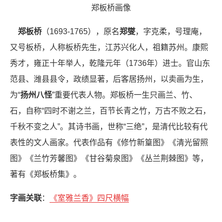
郑板桥画像
郑板桥
（1693-1765），原名
郑燮
，字克柔，号理庵，
又号板桥，人称板桥先生，江苏兴化人，祖籍苏州。康熙
秀才，雍正十年举人，乾隆元年（1736年）进士。官山东
范县、潍县县令，政绩显著，后客居扬州，以卖画为生，
为“
扬州八怪
”重要代表人物。郑板桥一生只画兰、竹、
石，自称“四时不谢之兰，百节长青之竹，万古不败之石，
千秋不变之人”。其诗书画，世称“三绝”，是清代比较有代
表性的文人画家。代表作品有《修竹新篁图》《清光留照
图》《兰竹芳馨图》《甘谷菊泉图》《丛兰荆棘图》等，
著有《郑板桥集》。
字画关联
：
《室雅兰香》四尺横幅