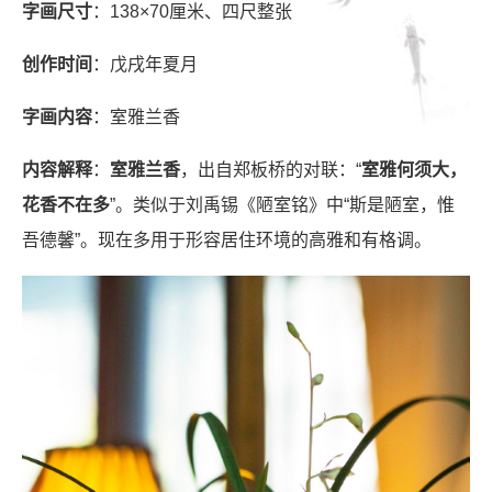
字画尺寸
：138×70厘米、四尺整张
创作时间
：戊戌年夏月
字画内容
：室雅兰香
内容解释
：
室雅兰香
，出自郑板桥的对联：“
室雅何须大，
花香不在多
”。类似于刘禹锡《陋室铭》中“斯是陋室，惟
吾德馨”。现在多用于形容居住环境的高雅和有格调。