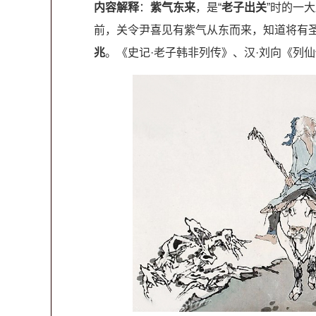
内容解释
：
紫气东来
，是“
老子出关
”时的一
前，关令尹喜见有紫气从东而来，知道将有
兆
。《史记·老子韩非列传》、汉·刘向《列