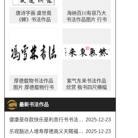
唐诗字画 虞世南
海纳百川有容乃大
《蝉》书法作品
书法作品图片 行书
书法作品欣赏 林则
徐名言自勉联 川大
校训书法
厚德载物书法作品
紫气东来书法作品
图片 厚德载物行书
欣赏 楷书四尺横幅
书法作品欣赏 四尺
字画 寓意吉祥字画
横幅
最新书法作品
健康是存款快乐是利息行书书法对联
2025-12-23
乐观豁达人增寿厚德高义天赐福书法楷书
2025-12-23