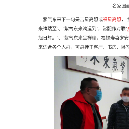
名家国
紫气东来下一句是吉星高照或
福星高照
，
来祥瑞至”、“紫气东来鸿运到”，常配作对联“
旭日辉。”、“紫气东来呈祥瑞，福禄寿喜岁安
来适合各个人群，可悬挂于客厅、书房、卧