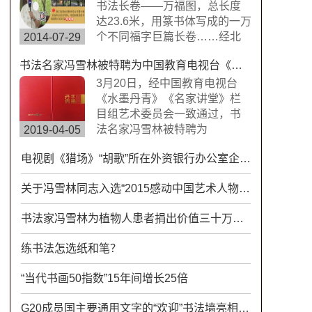
楷书，方圆兼备、严谨工整、
书法长卷——万福图，总长度
挺劲险峻。
达23.6米，用篆书体写成的一万
个不同福字巨篇长卷……经北
2014-07-29
京书画搜藏中心鉴定，这是迄
书法名家冯雪林被特聘为中国教育电视台《水墨丹青》《名家讲堂》栏目组签约艺术家
今为止世界上唯一的福字长篇
书法作品，具有很高的搜藏价
3月20日，经中国教育电视台
值。浙江卫视拍摄组来到杭州
《水墨丹青》《名家讲堂》栏
余杭径山风情小镇专门拍摄了
目组艺术委员会一致通过，书
此次专题片。
法名家冯雪林被特聘为
2019-04-05
CETV《水墨丹青》《名家讲
电视剧《猎场》“胡歌”所在外资银行办公室企业文化书法
堂》栏目组签约艺术家。中国
教育电视台《水墨丹青》是以
关于冯雪林同志入选“2015感动中国艺术人物”的通知
“弘扬中华传统文化，传承水墨
艺术精髓”为宗旨，展示现代中
书法家冯雪林为植物人患者捐出价值三十万书法作品
国书画艺术发展变化的大型电
视文化栏目。
练书法怎选纸和笔？
“当代书画50指数”15年间增长25倍
G20成员国主要通用文字的“欢迎”书法墙亮相杭州萧山国际机场