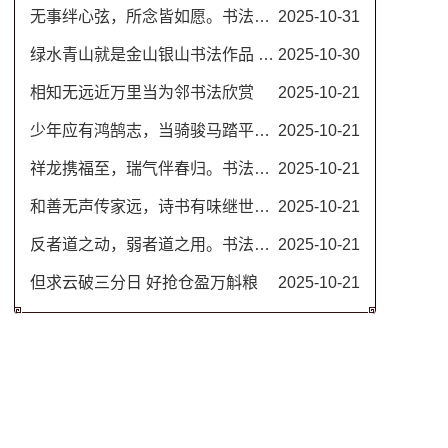
无事绊心弦，所念皆如愿。书法图片
2025-10-31
绿水青山就是金山银山书法作品 名家毛笔行书图片
2025-10-30
相知无远近万里当为邻书法欣赏
2025-10-21
少年应有鸿鹄志，当骑骏马踏平川。励志书法对联
2025-10-21
祥龙携福至，瑞气伴春归。书法春联
2025-10-21
和善无声传家远，诗书有味继世长。隶书书法欣赏 治家格言楹联
2025-10-21
反者道之动，弱者道之用。书法作品 道德经名句
2025-10-21
但求云破三分日 好抢仓盈万斛粮
2025-10-21