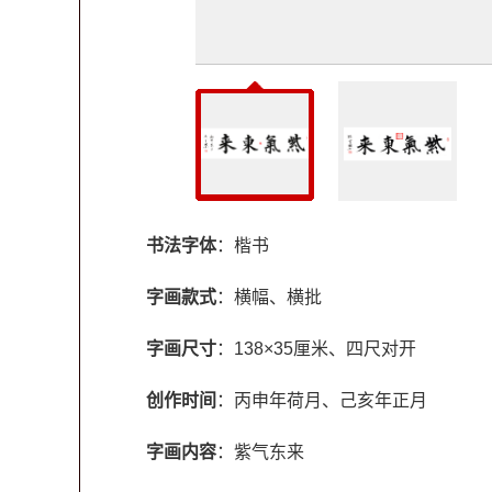
书法字体
：楷书
字画款式
：横幅、横批
字画尺寸
：138×35厘米、四尺对开
创作时间
：丙申年荷月、己亥年正月
字画内容
：紫气东来