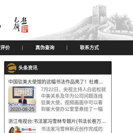
定评价
真伪查询
联系方式
头条资讯
中国驻美大使馆的这幅书法作品亮了！杜甫望岳书法作品
7月22日，央视主持人白岩松就
中美关系及华为公司问题连线
驻美大使，视频画面中可以看
到崔大使办公室里悬挂了一幅
2020-08-25
中国书法字画，内容为“诗圣”杜
浙江电视台:书法家冯雪林专题片(书法长卷万福图)
甫的《望岳》，极具内涵，这
幅作品的书法字体是典型欧体
书法家冯雪林新近创作完成的