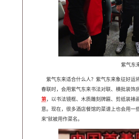
紫气东
紫气东来适合什么人？紫气东来象征好运将
春联时，会用紫气东来书法对联、横批装饰
第
，以书法镜框、木质雕刻牌匾、剪纸装裱
意。现在，很多酒店餐馆的菜谱上也会用一些
来”就被用作菜名。