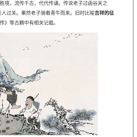
大胜境，流传千古，代代传诵。传说老子过函谷关之
圣人过关。果然老子骑着青牛而来。旧时比喻
吉祥的征
仙传》等古籍中有相关记载。