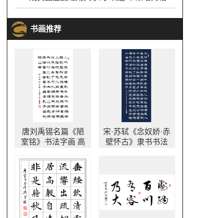
书画推荐
唐刘禹锡名篇《陋
宋·苏轼《念奴娇·赤
室铭》书法字画 高
壁怀古》隶书书法
雅情操
作品 大江东去书法
作品欣赏 万年蓝