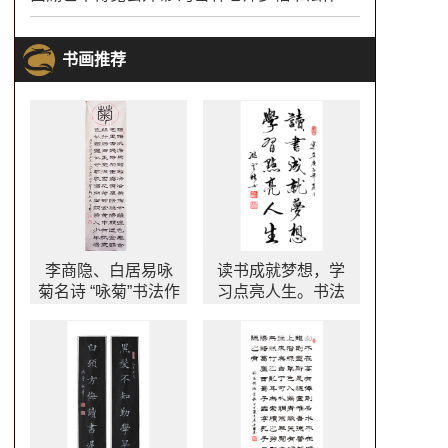
书画推荐
李商隐、白居易咏
读书成就梦想，学
菊名诗 “咏菊”书法作
习点亮人生。书法
品 隶书书法字画
作品欣赏 知识照亮
人生行书图片