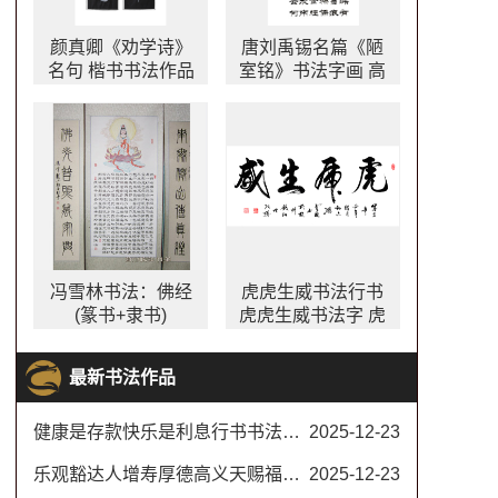
颜真卿《劝学诗》
唐刘禹锡名篇《陋
名句 楷书书法作品
室铭》书法字画 高
颜真卿劝学诗书法
雅情操
作品图片
冯雪林书法：佛经
虎虎生威书法行书
(篆书+隶书)
虎虎生威书法字 虎
年四字吉语书法作
品欣赏
最新书法作品
健康是存款快乐是利息行书书法对联
2025-12-23
乐观豁达人增寿厚德高义天赐福书法楷书
2025-12-23