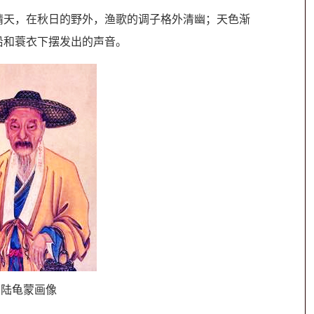
晴天，在秋日的野外，渔歌的调子格外清幽；天色渐
沿和蓑衣下摆发出的声音。
·陆龟蒙画像