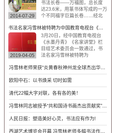
楷书，方圆兼备、严谨工整、
书法长卷——万福图，总长度
挺劲险峻。
达23.6米，用篆书体写成的一万
个不同福字巨篇长卷……经北
2014-07-29
京书画搜藏中心鉴定，这是迄
书法名家冯雪林被特聘为中国教育电视台《水墨丹青》《名家讲堂》栏目组签约艺术家
今为止世界上唯一的福字长篇
书法作品，具有很高的搜藏价
3月20日，经中国教育电视台
值。浙江卫视拍摄组来到杭州
《水墨丹青》《名家讲堂》栏
余杭径山风情小镇专门拍摄了
目组艺术委员会一致通过，书
此次专题片。
法名家冯雪林被特聘为
2019-04-05
CETV《水墨丹青》《名家讲
冯雪林老师荣获“炎黄春秋神州龙全球杰出华人奖（特别金奖）”
堂》栏目组签约艺术家。中国
教育电视台《水墨丹青》是以
欧阳中石：以书焕采 切时如需
“弘扬中华传统文化，传承水墨
艺术精髓”为宗旨，展示现代中
清代22幅大字对联，各有各的美！
国书画艺术发展变化的大型电
视文化栏目。
冯雪林同志被授予“共和国诗书画杰出贡献奖”和“国家一级诗书画家”荣誉称号
人民日报：塑造美好心灵，书法应有作为!
西湖艺术博览会开幕 冯雪林老师多幅书法作品亮相