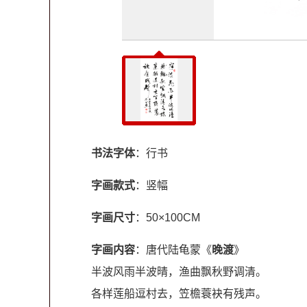
书法字体
：行书
字画款式
：竖幅
字画尺寸
：50×100CM
字画内容
：唐代陆龟蒙《
晚渡
》
半波风雨半波晴，渔曲飘秋野调清。
各样莲船逗村去，笠檐蓑袂有残声。