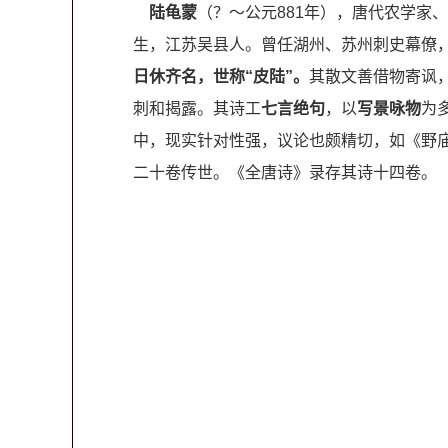
陆龟蒙
（？～公元881年），唐代农学家
生，江苏吴县人。曾任湖州、苏州刺史幕僚
日休
齐名，世称“皮陆”。
其散文善借物寄讽
刺和揭露。其诗工
七言绝句
，以
写景咏物
为
中，现实针对性强，议论也颇精切，如《野
二十卷传世。《全唐诗》录存其诗十四卷。