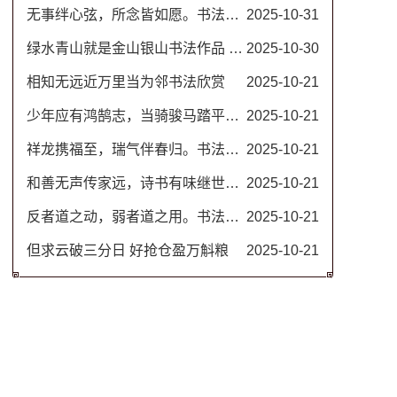
无事绊心弦，所念皆如愿。书法图片
2025-10-31
绿水青山就是金山银山书法作品 名家毛笔行书图片
2025-10-30
相知无远近万里当为邻书法欣赏
2025-10-21
少年应有鸿鹄志，当骑骏马踏平川。励志书法对联
2025-10-21
祥龙携福至，瑞气伴春归。书法春联
2025-10-21
和善无声传家远，诗书有味继世长。隶书书法欣赏 治家格言楹联
2025-10-21
反者道之动，弱者道之用。书法作品 道德经名句
2025-10-21
但求云破三分日 好抢仓盈万斛粮
2025-10-21