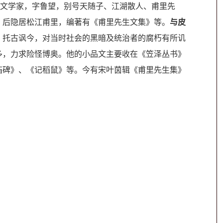
、文学家，字鲁望，别号天随子、江湖散人、甫里先
，后隐居松江甫里，编著有《甫里先生文集》等。
与皮
，托古讽今，对当时社会的黑暗及统治者的腐朽有所讥
多，力求险怪博奥。他的小品文主要收在《笠泽丛书》
庙碑》、《记稻鼠》等。今有宋叶茵辑《甫里先生集》