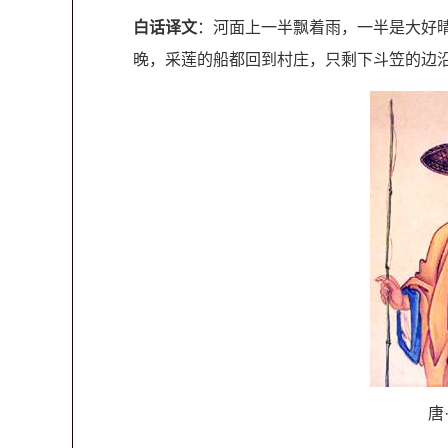
白话译文
：河面上一半飘着雨，一半是大好
晚，采莲的船都回到村庄，只剩下斗笠的边
唐