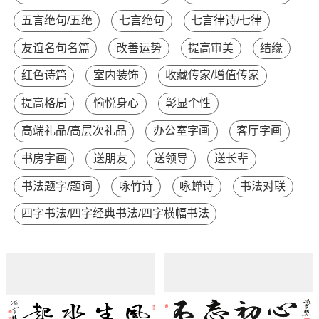
五言绝句/五绝
七言绝句
七言律诗/七律
友谊名句名篇
改善运势
提高审美
结缘
红色诗篇
室内装饰
收藏传家/增值传家
提高格局
愉悦身心
彰显个性
高端礼品/高层次礼品
办公室字画
客厅字画
书房字画
送朋友
送领导
送长辈
书法题字/题词
咏竹诗
咏蝉诗
书法对联
四字书法/四字经典书法/四字横幅书法