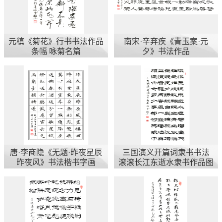
元稹《菊花》行书书法作品
南宋·辛弃疾《青玉案·元
条幅 咏菊名篇
夕》书法作品
唐·李商隐《无题·昨夜星辰
三国演义开篇词隶书书法
昨夜风》书法楷书字画
滚滚长江东逝水隶书作品图
片 临江仙隶书书法作品欣
赏