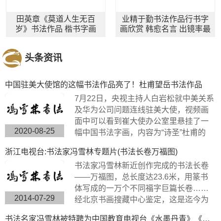
田英章《莫道人生无百
业精于勤书法作品行书字
岁》书法作品 楷书字画
画欣赏 韩愈名言 出镜率最
高的办公室字画之一
头条资讯
中国驻美大使馆的这幅书法作品亮了！杜甫望岳书法作品
7月22日，央视主持人白岩松就中美关系
及华为公司问题连线驻美大使，视频画
面中可以看到崔大使办公室里悬挂了一
2020-08-25
幅中国书法字画，内容为“诗圣”杜甫的
《望岳》，极具内涵，这幅作品的书法
浙江电视台:书法家冯雪林专题片(书法长卷万福图)
字体是典型欧体楷书，方圆兼备、严谨
书法家冯雪林新近创作完成的书法长卷
工整、挺劲险峻。
——万福图，总长度达23.6米，用篆书
体写成的一万个不同福字巨篇长卷……
2014-07-29
经北京书画搜藏中心鉴定，这是迄今为
止世界上唯一的福字长篇书法作品，具
书法名家冯雪林被特聘为中国教育电视台《水墨丹青》《名家讲堂》栏目组签约艺术家