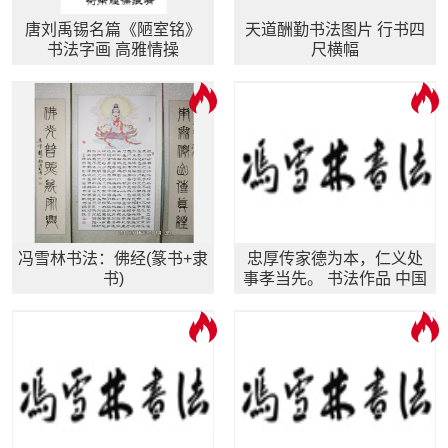
唐刘禹锡名篇《陋室铭》
天道酬勤书法图片 行书四
书法字画 高雅情操
尺横幅
冯雪林书法：佛经(篆书+隶
忠厚传家德为本，仁义处
书)
事孝当先。 书法作品 中国
家风文化对联