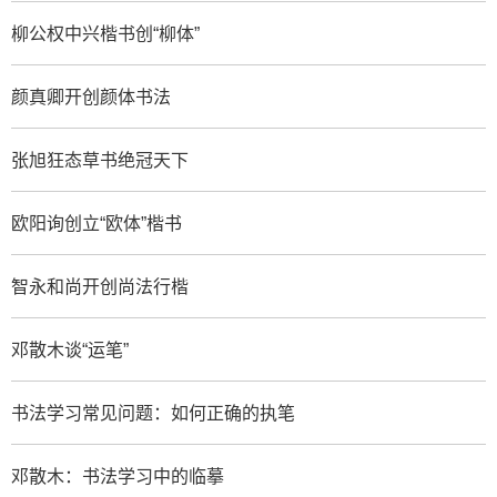
柳公权中兴楷书创“柳体”
颜真卿开创颜体书法
张旭狂态草书绝冠天下
欧阳询创立“欧体”楷书
智永和尚开创尚法行楷
邓散木谈“运笔”
书法学习常见问题：如何正确的执笔
邓散木：书法学习中的临摹