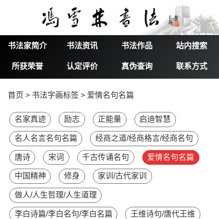
书法家简介
书法资讯
书法作品
站内搜索
所获荣誉
认定评价
真伪查询
联系方式
首页
>
书法字画标签
> 爱情名句名篇
名家真迹
励志
正能量
启迪智慧
名人名言名句名篇
经商之道/经商格言/经商名句
唐诗
宋词
千古传诵名句
爱情名句名篇
中国精神
修身
家训/古代家训
做人/人生哲理/人生道理
李白诗篇/李白名句/李白名篇
王维诗句/唐代王维