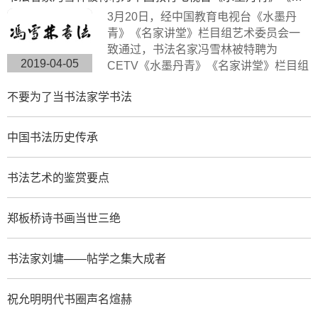
有很高的搜藏价值。浙江卫视拍摄组来
3月20日，经中国教育电视台《水墨丹
到杭州余杭径山风情小镇专门拍摄了此
青》《名家讲堂》栏目组艺术委员会一
次专题片。
致通过，书法名家冯雪林被特聘为
2019-04-05
CETV《水墨丹青》《名家讲堂》栏目组
签约艺术家。中国教育电视台《水墨丹
不要为了当书法家学书法
青》是以“弘扬中华传统文化，传承水墨
艺术精髓”为宗旨，展示现代中国书画艺
术发展变化的大型电视文化栏目。
中国书法历史传承
书法艺术的鉴赏要点
郑板桥诗书画当世三绝
书法家刘墉——帖学之集大成者
祝允明明代书圈声名煊赫