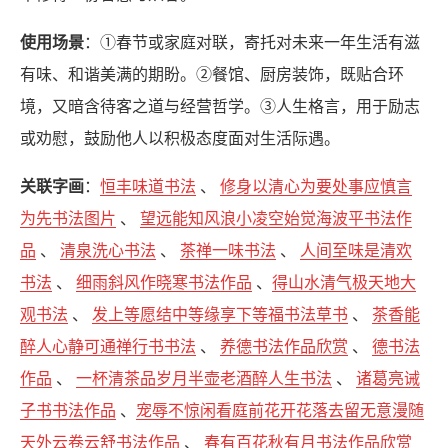
使用场景
：①春节或家庭对联，寄托对未来一年生活有滋
有味、和谐美满的期盼。②餐馆、厨房装饰，既贴合环
境，又暗含待客之道与经营哲学。③人生格言，用于励志
或劝慰，鼓励他人以积极态度面对生活际遇。
关联字画
：
恒丰味道书法
、
修身以清心为要处事应慎言
为先书法图片
、
望远能知风浪小凌空始觉海波平书法作
品
、
清泉洗心书法
、
茶禅一味书法
、
人间至味是清欢
书法
、
细雨斜风作晓寒书法作品
、
得山水清气极天地大
观书法
、
发上等愿结中等缘享下等福书法草书
、
茶香能
醉人心静可通禅行书书法
、
养德书法作品欣赏
、
德书法
作品
、
一杯清茶品岁月半壶老酒醉人生书法
、
诸葛亮诫
子书书法作品
、
宠辱不惊闲看庭前花开花落去留无意漫随
天外云卷云舒书法作品
、
春有百花秋有月书法作品欣赏