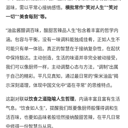
滋味，需以平常心接纳感悟。
横批常作“笑对人生”“笑对
一切”“美食每刻”等。
“油盐酱醋调百味，酸甜苦辣品人生”包含着丰富的哲学内
涵。包容与平衡，没有一味调料能独成佳肴，正如人生不
可能只有单一体验。真正的智慧在于接纳复杂性，在起伏
中保持豁达。主动创造，生活的味道并非完全被动接受，
我们可以像厨师一样，主动调整心态与方法，“调制”出属
于自己的精彩。平凡见真知，通过最日常的“柴米油盐”揭
示深刻道理，体现中国文化中“道在寻常” 的思维特点。
这副对联
以饮食之道隐喻人生哲理
，内涵丰富且富有生活
气息。“饮食如人生”，提醒我们既要像厨师般懂得调和生
活百味，也要如品味者般坦然接纳酸甜苦辣，在平凡日常
中修得一份智慧与从容。