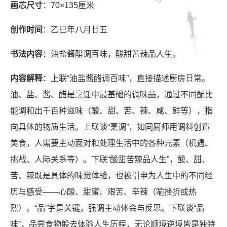
画芯尺寸
：70×135厘米
创作时间
：乙巳年八月廿五
书法内容
：油盐酱醋调百味，酸甜苦辣品人生。
内容解释
：‌‌上联“油盐酱醋调百味”，直接描述厨房日常。
油、盐、酱、醋是烹饪中最基础的调味品，通过不同配比
能调和出千百种滋味（酸、甜、苦、辣、咸、鲜等），指
向具体的物质生活。上联谈“烹调”，如同厨师用调料创造
美食，人需要主动面对和处理生活中的各种元素（机遇、
挑战、人际关系等）。下联“酸甜苦辣品人生”，酸、甜、
苦、辣既是具体的味觉体验，也被引申为人生中的不同经
历与感受——心酸、甜蜜、艰苦、辛辣（喻挫折或热
烈）。“品”字是关键，强调主动体会与反思。下联谈“品
味”，品尝食物般去体验人生历程，无论顺境逆境皆是独特