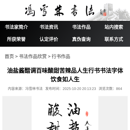
书法家简介
书法资讯
书法作品
站内搜索
所获荣誉
认定评价
真伪查询
联系方式
首页
>
书法作品欣赏
>
行书作品
油盐酱醋调百味酸甜苦辣品人生行书书法字体
饮食如人生​
内容来源：冯雪林书法 发布时间：2025-10-20 20:13:23 浏览次数：864