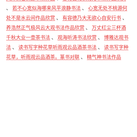
、
若不心宽似海哪来风平浪静书法
、
心宽无处不桃源何
处不是水云间作品欣赏
、
有容德乃大无欲心自安行书
、
养浩然正气极风云大观书法作品欣赏
、
万丈红尘三杯酒
千秋大业一壶茶书法
、
观海听涛书法欣赏
、
博雅达观书
法
、
读书写字种花草听雨观云品酒茶书法
、
读书写字种
花草，听雨观云品酒茶。篆书对联
、
精气神书法作品