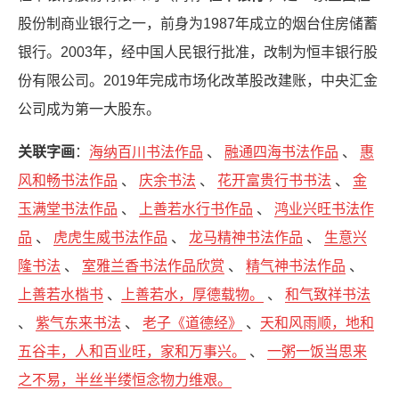
股份制商业银行之一，前身为1987年成立的烟台住房储蓄
银行。2003年，经中国人民银行批准，改制为恒丰银行股
份有限公司。2019年完成市场化改革股改建账，中央汇金
公司成为第一大股东。
关联字画
：
海纳百川书法作品
、
融通四海书法作品
、
惠
风和畅书法作品
、
庆余书法
、
花开富贵行书书法
、
金
玉满堂书法作品
、
上善若水行书作品
、
鸿业兴旺书法作
品
、
虎虎生威书法作品
、
龙马精神书法作品
、
生意兴
隆书法
、
室雅兰香书法作品欣赏
、
精气神书法作品
、
上善若水楷书
、
上善若水，厚德载物。
、
和气致祥书法
、
紫气东来书法
、
老子《道德经》
、
天和风雨顺，地和
五谷丰，人和百业旺，家和万事兴。
、
一粥一饭当思来
之不易，半丝半缕恒念物力维艰。