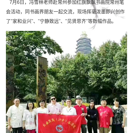
7月6日，冯雪林老师赴常州参加红旗飘飘书画院常州笔
会活动，同书画界朋友一起交流，现场挥毫泼墨即兴创作
了"家和业兴"、"宁静致远"、"见贤思齐"等数幅作品。