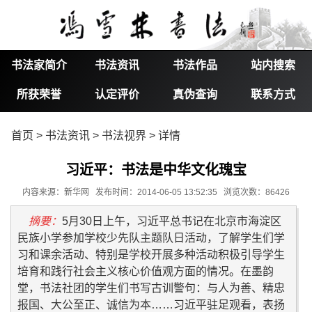
书法家简介
书法资讯
书法作品
站内搜索
所获荣誉
认定评价
真伪查询
联系方式
首页
>
书法资讯
>
书法视界
> 详情
习近平：书法是中华文化瑰宝
内容来源：新华网 发布时间：2014-06-05 13:52:35 浏览次数：86426
摘要：
5月30日上午，习近平总书记在北京市海淀区
民族小学参加学校少先队主题队日活动，了解学生们学
习和课余活动、特别是学校开展多种活动积极引导学生
培育和践行社会主义核心价值观方面的情况。在墨韵
堂，书法社团的学生们书写古训警句：与人为善、精忠
报国、大公至正、诚信为本……习近平驻足观看，表扬