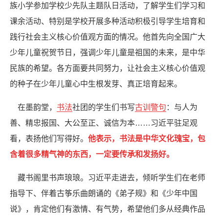
族小学参加学校少先队主题队日活动，了解学生们学习和
课余活动、特别是学校开展多种活动积极引导学生培育和
践行社会主义核心价值观方面的情况。他首先向全国广大
少年儿童祝贺节日，强调少年儿童是祖国的未来，是中华
民族的希望。各方面要共同努力，让社会主义核心价值观
的种子在少年儿童心中生根发芽、真正培育起来。
在墨韵堂，
书法
社团的学生们书写
古训警句
：与人为
善、精忠报国、大公至正、诚信为本……习近平驻足观
看，表扬他们写得好。
他表示，书法是中华文化瑰宝，包
含着很多精气神的东西，一定要传承和发扬好。
藏书阁里书声琅琅。习近平走进去，倾听学生们在老师
指导下、伴着古筝乐曲朗诵的《弟子规》和《少年中国
说》，肯定他们有激情、有气势，希望他们多从经典作品