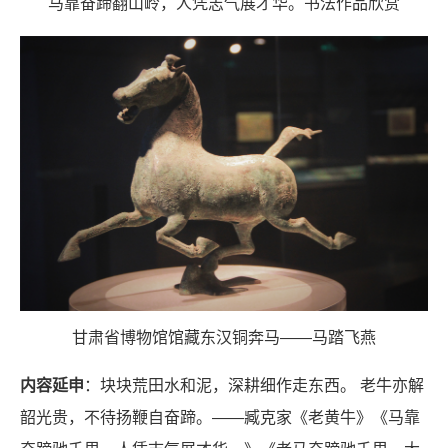
马靠奋蹄翻山岭，人凭志气展才华。书法作品欣赏
甘肃省博物馆馆藏东汉铜奔马——马踏飞燕
内容延申
：块块荒田水和泥，深耕细作走东西。 老牛亦解
韶光贵，不待扬鞭自奋蹄。——臧克家《老黄牛》《马靠