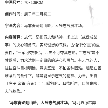
字画尺寸
：70×138CM
创作时间
：庚子年二月初二
字画内容
：马靠奋蹄翻山岭，人凭志气展才华。
内容解释
：
志气
，是指意志和精神。求上进（或做成某
事）的决心和勇气；实现理想的气概。古语评论“志”的重
要性，“三军可夺帅也，匹夫不可夺其志也。” “志气”是不
甘落后，力求达到一定目的的决心和勇气。有志气的人，
往往奋斗目标明确，意志坚定，不怕各种困难。越是在困
难落后的条件下，越是能显示志气的精神、力量。出自
《庄子·杂篇·盗跖》：“目欲视色，耳欲听声，口欲察味，
志气欲盈。”
“
马靠奋蹄翻山岭，人凭志气展才华。
”马儿靠振蹄奔