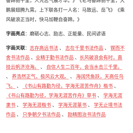
奋蹄驰千里，人凭志气展才华。》《老马奋蹄驰千里，大
鹏展翅腾九霄。上下联各打一人名：马致远、岳飞》《乘
风破浪正当时，快马加鞭自奋蹄。》
字画亮点
：磨砺心志、励志、正能量、民间谚语
字画关联
：
志存高远书法
、
志在千里书法作品
、
锲而不
舍书法作品
、
业精于勤书法作品
、
长风破浪会有时，直
挂云帆济沧海。
、
自信人生二百年，会当水击三千里。
、
养浩然正气，极风云大观。
、
海阔凭鱼跃，天高任鸟
飞。
、
《书山有路勤为径，学海无涯苦作舟》楷书
、
《书山有路勤为径，学海无涯苦作舟》草书
、
学海无涯
隶书
、
学海无涯楷书
、
学海无涯篆书
、
学无止境书法
作品
、
只争朝夕书法作品
、
励精图治书法作品