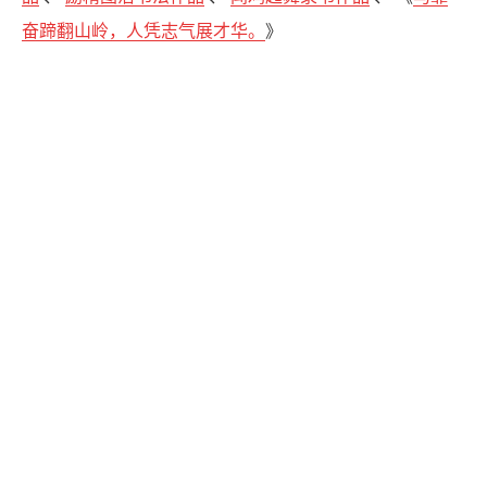
奋蹄翻山岭，人凭志气展才华。
》