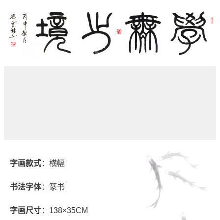
字画款式
：横幅
书法字体
：篆书
字画尺寸
：138×35CM