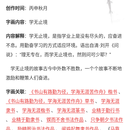
创作时间
：丙申秋月
字画内容
：学无止境
内容解释
：学无止境，是指学业上是没有尽头的，应奋进
不息。用勤奋学习的方式适应环境。语出自清·刘开《问
说》：“理无专在，而学无止境也，然则问可少耶？”
学无止境的故事古今中外数不胜数，一个个故事不断地
激励和鞭策人们奋进。
字画关联
：
《书山有路勤为径，学海无涯苦作舟》楷书
、
《书山有路勤为径，学海无涯苦作舟》草书
、
学海无涯
隶书
、
学海无涯楷书
、
学海无涯篆书
、
业精于勤行书
、
业精于勤隶书
、
锲而不舍书法作品
、
只争朝夕书法作
品
、
励精图治书法作品
、
闻鸡起舞隶书作品
、 《
马靠