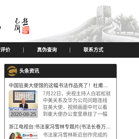
定评价
真伪查询
联系方式
头条资讯
中国驻美大使馆的这幅书法作品亮了！杜甫望岳书法作品
7月22日，央视主持人白岩松就
中美关系及华为公司问题连线
驻美大使，视频画面中可以看
到崔大使办公室里悬挂了一幅
2020-08-25
中国书法字画，内容为“诗圣”杜
浙江电视台:书法家冯雪林专题片(书法长卷万福图)
甫的《望岳》，极具内涵，这
幅作品的书法字体是典型欧体
书法家冯雪林新近创作完成的