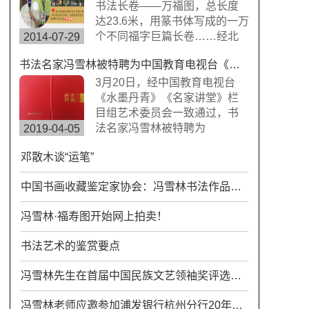
楷书，方圆兼备、严谨工整、
书法长卷——万福图，总长度
挺劲险峻。
达23.6米，用篆书体写成的一万
个不同福字巨篇长卷……经北
2014-07-29
京书画搜藏中心鉴定，这是迄
书法名家冯雪林被特聘为中国教育电视台《水墨丹青》《名家讲堂》栏目组签约艺术家
今为止世界上唯一的福字长篇
书法作品，具有很高的搜藏价
3月20日，经中国教育电视台
值。浙江卫视拍摄组来到杭州
《水墨丹青》《名家讲堂》栏
余杭径山风情小镇专门拍摄了
目组艺术委员会一致通过，书
此次专题片。
法名家冯雪林被特聘为
2019-04-05
CETV《水墨丹青》《名家讲
邓散木谈“运笔”
堂》栏目组签约艺术家。中国
教育电视台《水墨丹青》是以
中国书画收藏鉴定家协会：冯雪林书法作品具有很高收藏价值
“弘扬中华传统文化，传承水墨
艺术精髓”为宗旨，展示现代中
冯雪林·福寿图开始网上拍卖！
国书画艺术发展变化的大型电
视文化栏目。
书法艺术的鉴赏要点
冯雪林先生在首届中国民族文艺领袖奖评选活动中荣获终身成就奖
冯雪林老师应邀参加浦发银行杭州分行20年活动