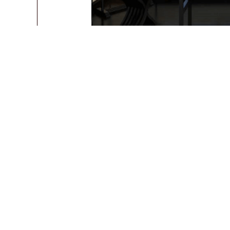
锲而不舍
字画关联
：
《书山有路勤为径，学海无涯苦
草书
、
学海无涯隶书
、
学海无涯楷书
、
学
业精于勤隶书
、
只争朝夕书法作品
、
励精
岭，人凭志气展才华。
》