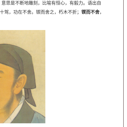
，意思是不断地雕刻，比喻有恒心，有毅力。语出自
马十驾，功在不舍。锲而舍之，朽木不折；
锲而不舍
，