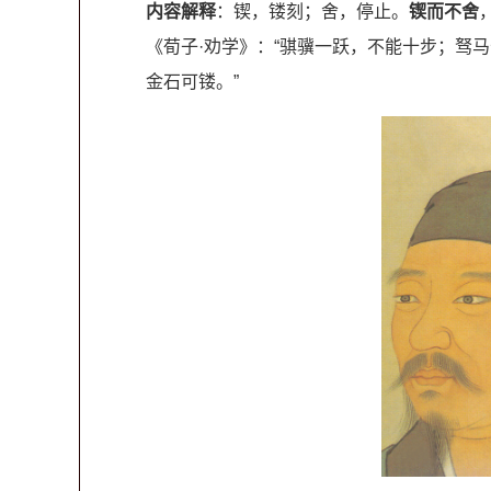
内容解释
：锲，镂刻；舍，停止。
锲而
不舍
《荀子·劝学》：“骐骥一跃，不能十步；驽
金石可镂。”