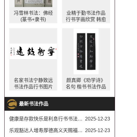
冯雪林书法：佛经
业精于勤书法作品
(篆书+隶书)
行书字画欣赏 韩愈
名言 出镜率最高的
办公室字画之一
名家书法宁静致远
颜真卿《劝学诗》
书法作品行书图片
名句 楷书书法作品
大全
颜真卿劝学诗书法
作品图片
最新书法作品
健康是存款快乐是利息行书书法对联
2025-12-23
乐观豁达人增寿厚德高义天赐福书法楷书
2025-12-23