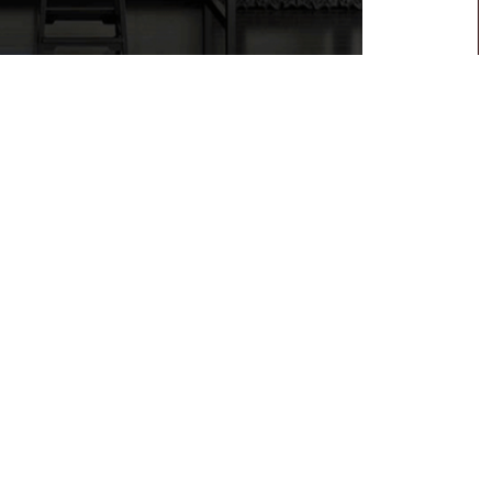
书法字画悬挂场景
作舟》楷书
、
《书山有路勤为径，学海无涯苦作舟》
海无涯篆书
、
学无止境书法作品
、
业精于勤行书
、
图治书法作品
、
闻鸡起舞隶书作品
、 《
马靠奋蹄翻山