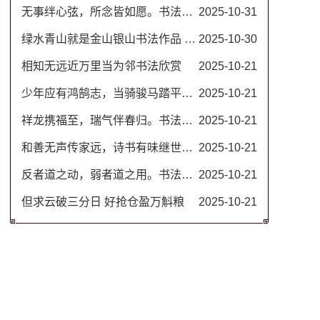
无事绊心弦，所念皆如愿。书法图片
2025-10-31
绿水青山就是金山银山书法作品 名家毛笔行书图片
2025-10-30
相知无远近万里当为邻书法欣赏
2025-10-21
少年应有鸿鹄志，当骑骏马踏平川。励志书法对联
2025-10-21
祥龙携福至，瑞气伴春归。书法春联
2025-10-21
和善无声传家远，诗书有味继世长。隶书书法欣赏 治家格言楹联
2025-10-21
反者道之动，弱者道之用。书法作品 道德经名句
2025-10-21
但求云破三分日 好抢仓盈万斛粮
2025-10-21