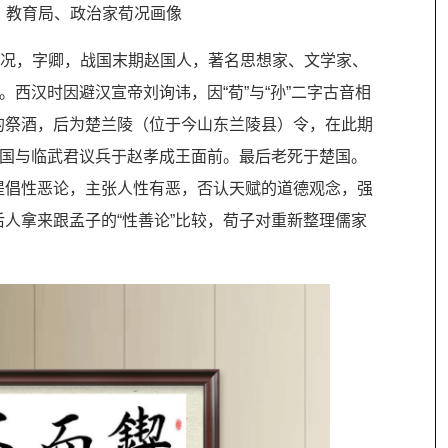
、教育局、政治家荀况画像
，名况，字卿，战国末期赵国人，著名思想家、文学家、
。西汉时因避汉宣帝刘询讳，因“荀”与“孙”二字古音相
的祭酒，后为楚兰陵（位于今山东兰陵县）令，在此期
赵国与临武君议兵于赵孝成王面前。最后老死于楚国。
提倡性恶论，主张人性有恶，否认天赋的道德观念，强
人拿来跟孟子的“性善论”比较，荀子对重新整理儒家