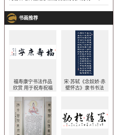
书画推荐
福寿康宁书法作品
宋·苏轼《念奴娇·赤
欣赏 用于祝寿祝福
壁怀古》隶书书法
适合送给年纪大长
作品 大江东去书法
辈
作品欣赏 万年蓝