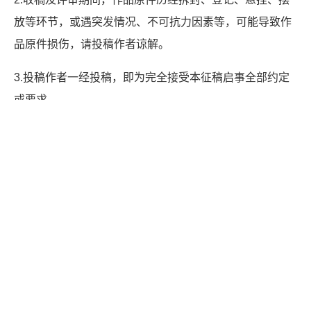
放等环节，或遇突发情况、不可抗力因素等，可能导致作
品原件损伤，请投稿作者谅解。
3.投稿作者一经投稿，即为完全接受本征稿启事全部约定
或要求。
4.所有来稿应当符合本启事各项要求。
5.本启事解释权归中国书法家协会。
点击下载：
《全国第四届篆书作品展览投稿登记表》.docx
中国书法家协会
2025年6月20日