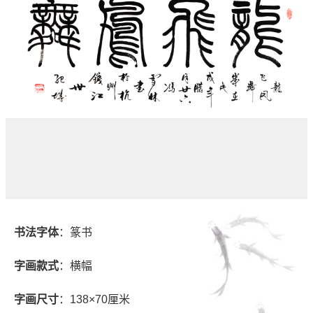
书法字体
：篆书
字画款式
：横幅
字画尺寸
：138×70厘米