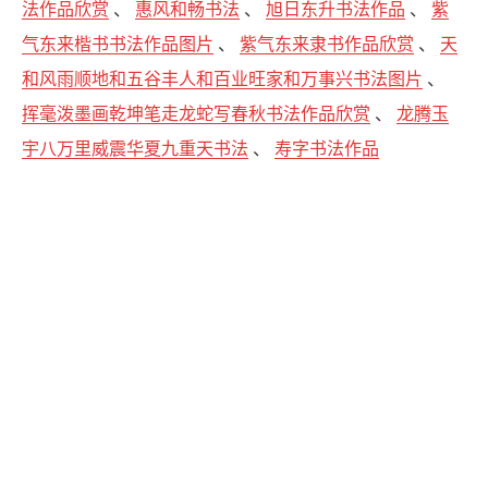
法作品欣赏
、
惠风和畅书法
、
旭日东升书法作品
、
紫
气东来楷书书法作品图片
、
紫气东来隶书作品欣赏
、
天
和风雨顺地和五谷丰人和百业旺家和万事兴书法图片
、
挥毫泼墨画乾坤笔走龙蛇写春秋书法作品欣赏
、
龙腾玉
宇八万里威震华夏九重天书法
、
寿字书法作品