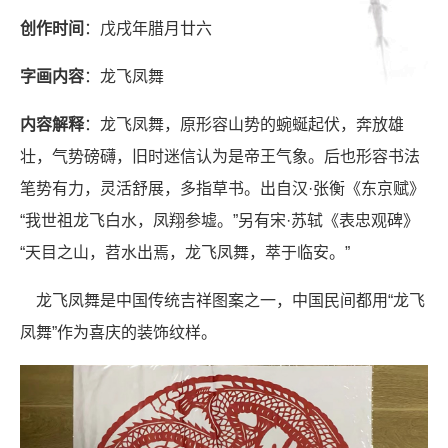
创作时间
：戊戌年腊月廿六
字画内容
：龙飞凤舞
内容解释
：龙飞凤舞，原形容山势的蜿蜒起伏，奔放雄
壮，气势磅礴，旧时迷信认为是帝王气象。后也形容书法
笔势有力，灵活舒展，多指草书。出自汉·张衡《东京赋》
“我世祖龙飞白水，凤翔参墟。”另有宋·苏轼《表忠观碑》
“天目之山，苕水出焉，龙飞凤舞，萃于临安。”
龙飞凤舞是中国传统吉祥图案之一，中国民间都用“龙飞
凤舞”作为喜庆的装饰纹样。