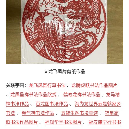
▲龙飞凤舞剪纸作品
关联字画
：
龙飞凤舞行草书法
、
龙腾虎跃书法作品图片
、
龙凤呈祥书法作品欣赏
、
鹤寿龙祥书法作品
、
龙马精
神书法作品
、
百龙图书法作品
、
海为龙世界云是鹤家乡
书法
、
精气神书法作品
、
五福生辉书法真迹
、
福星高
照书法作品图片
、
福润华堂书法图片
、
福寿康宁行书书