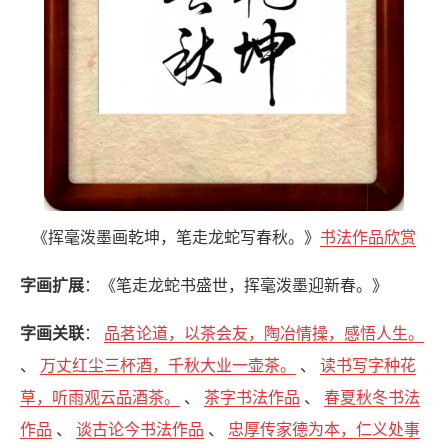
《挥毫泼墨画乾坤，笔走龙蛇写春秋。》
书法作品欣赏
字画扩展
：《笔走龙蛇书盛世，挥毫泼墨迎新春。》
字画关联
：
品茗论道，以茶会友，陶冶情操，感悟人生。
、
万丈红尘三杯酒，千秋大业一壶茶。
、
读书写字种花
草，听雨观云品酒茶。
、
茶字书法作品
、
春夏秋冬书法
作品
、
谈古论今书法作品
、
忠厚传家德为本，仁义处事