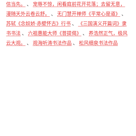
信当先。
、
宠辱不惊，闲看庭前花开花落；去留无意，
漫随天外云卷云舒。
、
无门慧开禅师《平常心是道》
、
苏轼《念奴娇·赤壁怀古》行书
、
《三国演义开篇词》隶
书书法
、
六祖惠能大师《菩提偈》
、
养浩然正气，极风
云大观。
、
观海听涛书法作品
、
松风细泉书法作品