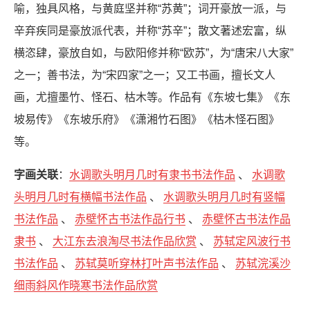
喻，独具风格，与黄庭坚并称“苏黄”；词开豪放一派，与
辛弃疾同是豪放派代表，并称“苏辛”；散文著述宏富，纵
横恣肆，豪放自如，与欧阳修并称“欧苏”，为“唐宋八大家”
之一；善书法，为“宋四家”之一；又工书画，擅长文人
画，尤擅墨竹、怪石、枯木等。作品有《东坡七集》《东
坡易传》《东坡乐府》《潇湘竹石图》《枯木怪石图》
等。
字画关联
：
水调歌头明月几时有隶书书法作品
、
水调歌
头明月几时有横幅书法作品
、
水调歌头明月几时有竖幅
书法作品
、
赤壁怀古书法作品行书
、
赤壁怀古书法作品
隶书
、
大江东去浪淘尽书法作品欣赏
、
苏轼定风波行书
书法作品
、
苏轼莫听穿林打叶声书法作品
、
苏轼浣溪沙
细雨斜风作晓寒书法作品欣赏