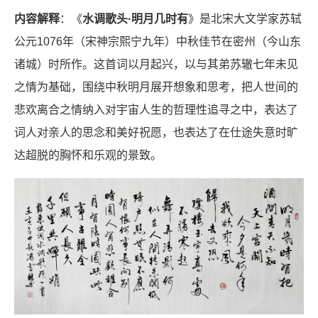
内容解释
：《
水调歌头·明月几时有
》是北宋大文学家苏轼
公元1076年（宋神宗熙宁九年）中秋佳节在密州（今山东
诸城）时所作。这首词以月起兴，以与其弟苏辙七年未见
之情为基础，围绕中秋明月展开想象和思考，把人世间的
悲欢离合之情纳入对宇宙人生的哲理性追寻之中，表达了
词人对亲人的思念和美好祝愿，也表达了在仕途失意时旷
达超脱的胸怀和乐观的景致。