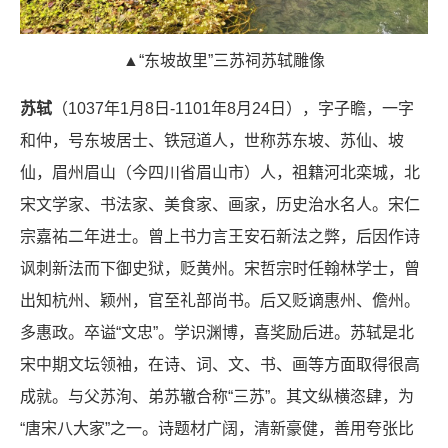
▲“东坡故里”三苏祠苏轼雕像
苏轼
（1037年1月8日-1101年8月24日），字子瞻，一字
和仲，号东坡居士、铁冠道人，世称苏东坡、苏仙、坡
仙，眉州眉山（今四川省眉山市）人，祖籍河北栾城，北
宋文学家、书法家、美食家、画家，历史治水名人。宋仁
宗嘉祐二年进士。曾上书力言王安石新法之弊，后因作诗
讽刺新法而下御史狱，贬黄州。宋哲宗时任翰林学士，曾
出知杭州、颖州，官至礼部尚书。后又贬谪惠州、儋州。
多惠政。卒谥“文忠”。学识渊博，喜奖励后进。苏轼是北
宋中期文坛领袖，在诗、词、文、书、画等方面取得很高
成就。与父苏洵、弟苏辙合称“三苏”。其文纵横恣肆，为
“唐宋八大家”之一。诗题材广阔，清新豪健，善用夸张比