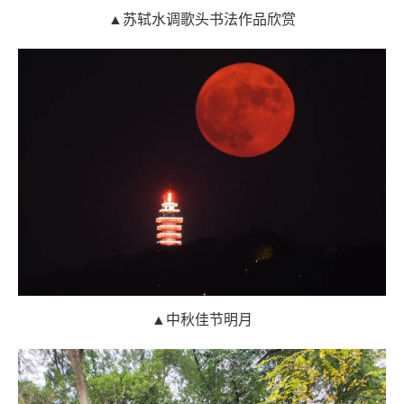
▲苏轼水调歌头书法作品欣赏
▲中秋佳节明月