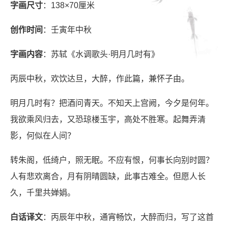
字画尺寸
：138×70厘米
创作时间
：壬寅年中秋
字画内容
：苏轼《水调歌头·明月几时有》
丙辰中秋，欢饮达旦，大醉，作此篇，兼怀子由。
明月几时有？把酒问青天。不知天上宫阙，今夕是何年。
我欲乘风归去，又恐琼楼玉宇，高处不胜寒。起舞弄清
影，何似在人间？
转朱阁，低绮户，照无眠。不应有恨，何事长向别时圆？
人有悲欢离合，月有阴晴圆缺，此事古难全。但愿人长
久，千里共婵娟。
白话译文
：丙辰年中秋，通宵畅饮，大醉而归，写了这首