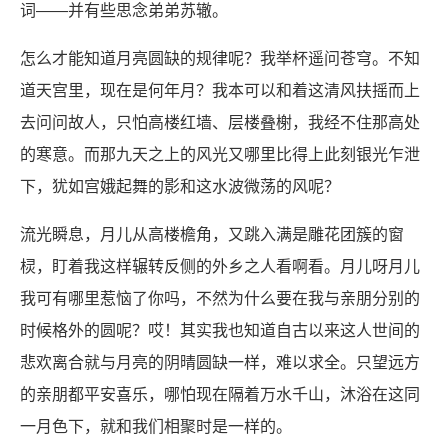
词——并有些思念弟弟苏辙。
怎么才能知道月亮圆缺的规律呢？我举杯遥问苍穹。不知
道天宫里，现在是何年月？我本可以和着这清风扶摇而上
去问问故人，只怕高楼红墙、层楼叠榭，我经不住那高处
的寒意。而那九天之上的风光又哪里比得上此刻银光乍泄
下，犹如宫娥起舞的影和这水波微荡的风呢？
流光瞬息，月儿从高楼檐角，又跳入满是雕花团簇的窗
棂，盯着我这样辗转反侧的外乡之人看啊看。月儿呀月儿
我可有哪里惹恼了你吗，不然为什么要在我与亲朋分别的
时候格外的圆呢？哎！其实我也知道自古以来这人世间的
悲欢离合就与月亮的阴晴圆缺一样，难以求全。只望远方
的亲朋都平安喜乐，哪怕现在隔着万水千山，沐浴在这同
一月色下，就和我们相聚时是一样的。