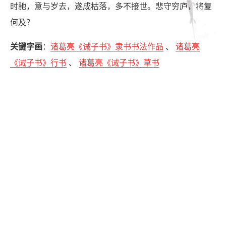
时驰，意与岁去，遂成枯落，多不接世。悲守穷庐，将复
何及？
关键字画
：
诸葛亮《诫子书》隶书书法作品
、
诸葛亮
《诫子书》行书
、
诸葛亮《诫子书》草书