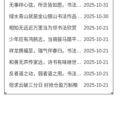
无事绊心弦，所念皆如愿。书法图片
2025-10-31
绿水青山就是金山银山书法作品 名家毛笔行书图片
2025-10-30
相知无远近万里当为邻书法欣赏
2025-10-21
少年应有鸿鹄志，当骑骏马踏平川。励志书法对联
2025-10-21
祥龙携福至，瑞气伴春归。书法春联
2025-10-21
和善无声传家远，诗书有味继世长。隶书书法欣赏 治家格言楹联
2025-10-21
反者道之动，弱者道之用。书法作品 道德经名句
2025-10-21
但求云破三分日 好抢仓盈万斛粮
2025-10-21