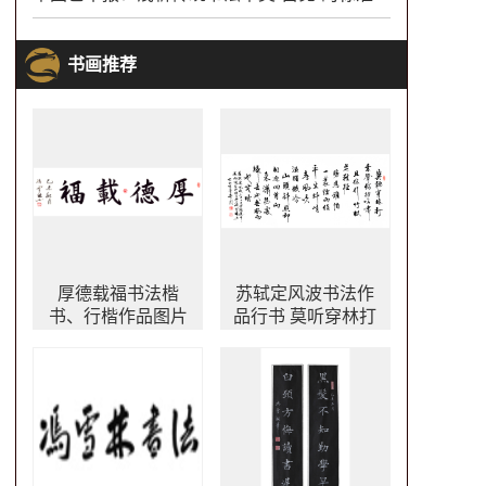
书画推荐
厚德载福书法楷
苏轼定风波书法作
书、行楷作品图片
品行书 莫听穿林打
叶声书法