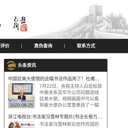
定评价
真伪查询
联系方式
头条资讯
中国驻美大使馆的这幅书法作品亮了！杜甫望岳书法作品
7月22日，央视主持人白岩松就
中美关系及华为公司问题连线
驻美大使，视频画面中可以看
到崔大使办公室里悬挂了一幅
2020-08-25
中国书法字画，内容为“诗圣”杜
浙江电视台:书法家冯雪林专题片(书法长卷万福图)
甫的《望岳》，极具内涵，这
幅作品的书法字体是典型欧体
书法家冯雪林新近创作完成的