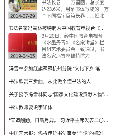
楷书，方圆兼备、严谨工整、
书法长卷——万福图，总长度
挺劲险峻。
达23.6米，用篆书体写成的一万
个不同福字巨篇长卷……经北
2014-07-29
京书画搜藏中心鉴定，这是迄
书法名家冯雪林被特聘为中国教育电视台《水墨丹青》《名家讲堂》栏目组签约艺术家
今为止世界上唯一的福字长篇
书法作品，具有很高的搜藏价
3月20日，经中国教育电视台
值。浙江卫视拍摄组来到杭州
《水墨丹青》《名家讲堂》栏
余杭径山风情小镇专门拍摄了
目组艺术委员会一致通过，书
此次专题片。
法名家冯雪林被特聘为
2019-04-05
CETV《水墨丹青》《名家讲
冯雪林参加红旗飘飘杭州分院 “文化下乡”笔会活动
堂》栏目组签约艺术家。中国
教育电视台《水墨丹青》是以
书法欣赏三步曲，从此做个懂书法的人
“弘扬中华传统文化，传承水墨
艺术精髓”为宗旨，展示现代中
关于授予冯雪林同志“国家文化建设贡献人物”称号的通知
国书画艺术发展变化的大型电
视文化栏目。
书法教师要识字知体
“天道酬勤，日新月异。”习近平主席发表二〇一八年新年贺词
中国艺术报：浅析传统书法审美“自觉”的标准