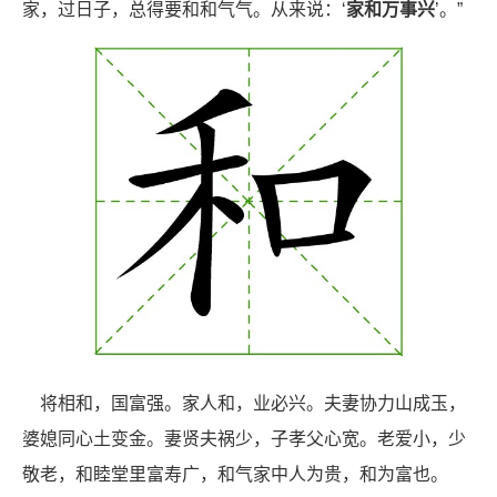
家，过日子，总得要和和气气。从来说：‘
家和万事兴
’。”
将相和，国富强。家人和，业必兴。夫妻协力山成玉，
婆媳同心土变金。妻贤夫祸少，子孝父心宽。老爱小，少
敬老，和睦堂里富寿广，和气家中人为贵，和为富也。