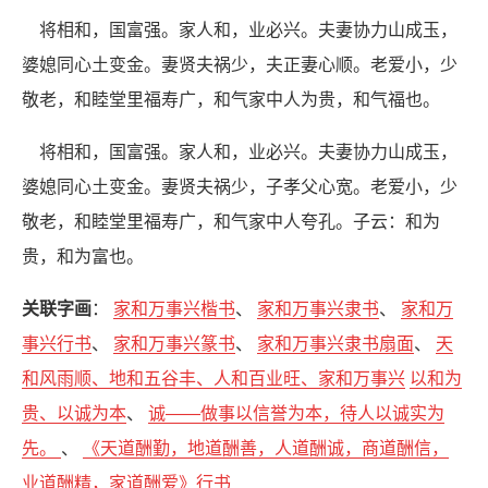
将相和，国富强。家人和，业必兴。夫妻协力山成玉，
婆媳同心土变金。妻贤夫祸少，夫正妻心顺。老爱小，少
敬老，和睦堂里福寿广，和气家中人为贵，和气福也。
将相和，国富强。家人和，业必兴。夫妻协力山成玉，
婆媳同心土变金。妻贤夫祸少，子孝父心宽。老爱小，少
敬老，和睦堂里福寿广，和气家中人夸孔。子云：和为
贵，和为富也。
关联字画
：
家和万事兴楷书
、
家和万事兴隶书
、
家和万
事兴行书
、
家和万事兴篆书
、
家和万事兴隶书扇面
、
天
和风雨顺、地和五谷丰、人和百业旺、家和万事兴
以和为
贵、以诚为本
、
诚——做事以信誉为本，待人以诚实为
先。
、
《天道酬勤，地道酬善，人道酬诚，商道酬信，
业道酬精，家道酬爱》行书