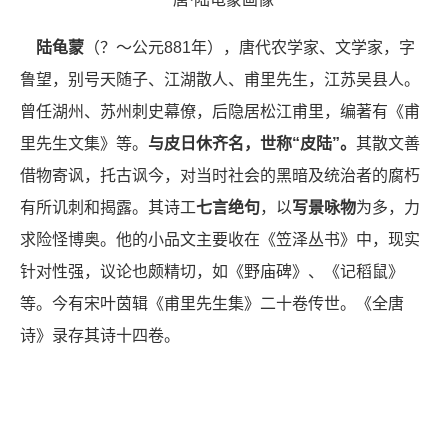
陆龟蒙
（？～公元881年），唐代农学家、文学家，字
鲁望，别号天随子、江湖散人、甫里先生，江苏吴县人。
曾任湖州、苏州刺史幕僚，后隐居松江甫里，编著有《甫
里先生文集》等。
与皮日休
齐名，世称“皮陆”。
其散文善
借物寄讽，托古讽今，对当时社会的黑暗及统治者的腐朽
有所讥刺和揭露。其诗工
七言绝句
，以
写景咏物
为多，力
求险怪博奥。他的小品文主要收在《笠泽丛书》中，现实
针对性强，议论也颇精切，如《野庙碑》、《记稻鼠》
等。今有宋叶茵辑《甫里先生集》二十卷传世。《全唐
诗》录存其诗十四卷。