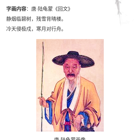
字画内容
：唐·陆龟蒙《回文》
静烟临碧树，残雪背晴楼。
冷天侵极戍，寒月对行舟。
唐·陆龟蒙画像