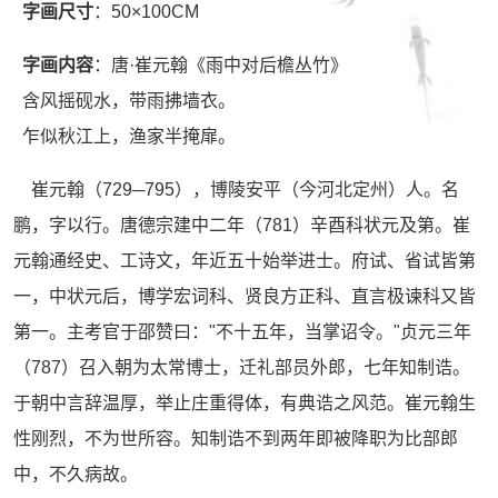
字画尺寸
：50×100CM
字画内容
：唐·崔元翰《雨中对后檐丛竹》
含风摇砚水，带雨拂墙衣。
乍似秋江上，渔家半掩扉。
崔元翰（729─795），博陵安平（今河北定州）人。名
鹏，字以行。唐德宗建中二年（781）辛酉科状元及第。崔
元翰通经史、工诗文，年近五十始举进士。府试、省试皆第
一，中状元后，博学宏词科、贤良方正科、直言极谏科又皆
第一。主考官于邵赞曰："不十五年，当掌诏令。"贞元三年
（787）召入朝为太常博士，迁礼部员外郎，七年知制诰。
于朝中言辞温厚，举止庄重得体，有典诰之风范。崔元翰生
性刚烈，不为世所容。知制诰不到两年即被降职为比部郎
中，不久病故。