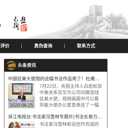
定评价
真伪查询
联系方式
头条资讯
中国驻美大使馆的这幅书法作品亮了！杜甫望岳书法作品
7月22日，央视主持人白岩松就
中美关系及华为公司问题连线
驻美大使，视频画面中可以看
到崔大使办公室里悬挂了一幅
2020-08-25
中国书法字画，内容为“诗圣”杜
浙江电视台:书法家冯雪林专题片(书法长卷万福图)
甫的《望岳》，极具内涵，这
幅作品的书法字体是典型欧体
书法家冯雪林新近创作完成的