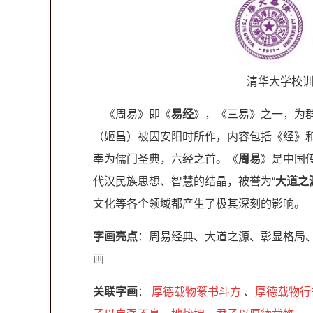
清华大学校训
《周易》即《
易经
》，《三易》之一，为
（姬昌）被囚安阳时所作，内容包括《经》
奉为儒门圣典，六经之首。《
周易
》是中国
代汉民族思想、智慧的结晶，被誉为“
大道之
文化等各个领域都产生了极其深刻的影响。
字画亮点
：周易经典、大道之源、彰显格局
画
关联字画
：
厚德载物篆书斗方
、
厚德载物行