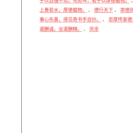
子以自强不息。地势坤，君子以厚德载物。
上善若水，厚德载物。
、
德行天下
、
崇德
事心先喜，得见奇书手自抄。
、
忠厚传家德
道酬诚，业道酬精。
、
庆余