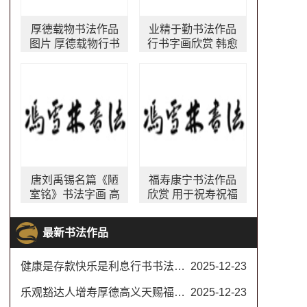
厚德载物书法作品
业精于勤书法作品
图片 厚德载物行书
行书字画欣赏 韩愈
书法作品欣赏 四尺
名言 出镜率最高的
横幅
办公室字画之一
唐刘禹锡名篇《陋
福寿康宁书法作品
室铭》书法字画 高
欣赏 用于祝寿祝福
雅情操
适合送给年纪大长
辈
最新书法作品
健康是存款快乐是利息行书书法对联
2025-12-23
乐观豁达人增寿厚德高义天赐福书法楷书
2025-12-23