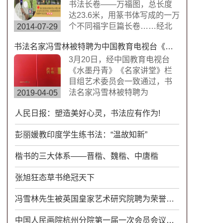
楷书，方圆兼备、严谨工整、
书法长卷——万福图，总长度
挺劲险峻。
达23.6米，用篆书体写成的一万
个不同福字巨篇长卷……经北
2014-07-29
京书画搜藏中心鉴定，这是迄
书法名家冯雪林被特聘为中国教育电视台《水墨丹青》《名家讲堂》栏目组签约艺术家
今为止世界上唯一的福字长篇
书法作品，具有很高的搜藏价
3月20日，经中国教育电视台
值。浙江卫视拍摄组来到杭州
《水墨丹青》《名家讲堂》栏
余杭径山风情小镇专门拍摄了
目组艺术委员会一致通过，书
此次专题片。
法名家冯雪林被特聘为
2019-04-05
CETV《水墨丹青》《名家讲
人民日报：塑造美好心灵，书法应有作为!
堂》栏目组签约艺术家。中国
教育电视台《水墨丹青》是以
彭丽媛教印度学生练书法：“温故知新”
“弘扬中华传统文化，传承水墨
艺术精髓”为宗旨，展示现代中
楷书的三大体系——晋楷、魏楷、中唐楷
国书画艺术发展变化的大型电
视文化栏目。
张旭狂态草书绝冠天下
冯雪林先生被英国皇家艺术研究院聘为荣誉院士、客座教授
中国人民画院杭州分院第一届一次会员会议成功举行