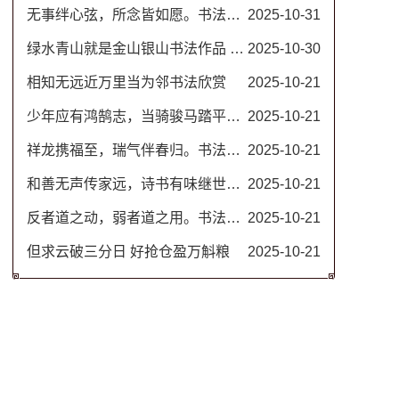
无事绊心弦，所念皆如愿。书法图片
2025-10-31
绿水青山就是金山银山书法作品 名家毛笔行书图片
2025-10-30
相知无远近万里当为邻书法欣赏
2025-10-21
少年应有鸿鹄志，当骑骏马踏平川。励志书法对联
2025-10-21
祥龙携福至，瑞气伴春归。书法春联
2025-10-21
和善无声传家远，诗书有味继世长。隶书书法欣赏 治家格言楹联
2025-10-21
反者道之动，弱者道之用。书法作品 道德经名句
2025-10-21
但求云破三分日 好抢仓盈万斛粮
2025-10-21