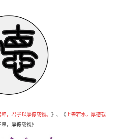
势坤，君子以厚德载物。
》、《
上善若水，厚德载
不息，厚德载物》