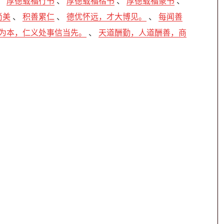
、
厚德载福行书
、
厚德载福楷书
、
厚德载福篆书
、
尚美
、
积善累仁
、
德优怀远，才大博见。
、
每闻善
为本，仁义处事信当先。
、
天道酬勤，人道酬善，商