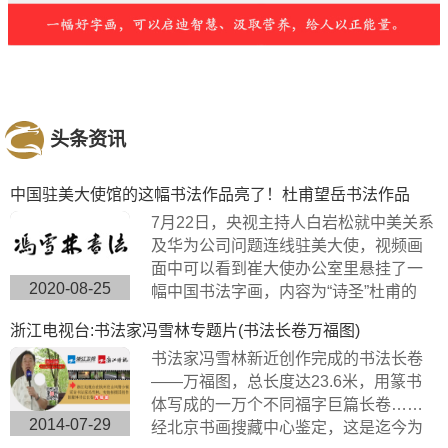
头条资讯
中国驻美大使馆的这幅书法作品亮了！杜甫望岳书法作品
7月22日，央视主持人白岩松就中美关系
及华为公司问题连线驻美大使，视频画
面中可以看到崔大使办公室里悬挂了一
2020-08-25
幅中国书法字画，内容为“诗圣”杜甫的
《望岳》，极具内涵，这幅作品的书法
浙江电视台:书法家冯雪林专题片(书法长卷万福图)
字体是典型欧体楷书，方圆兼备、严谨
书法家冯雪林新近创作完成的书法长卷
工整、挺劲险峻。
——万福图，总长度达23.6米，用篆书
体写成的一万个不同福字巨篇长卷……
2014-07-29
经北京书画搜藏中心鉴定，这是迄今为