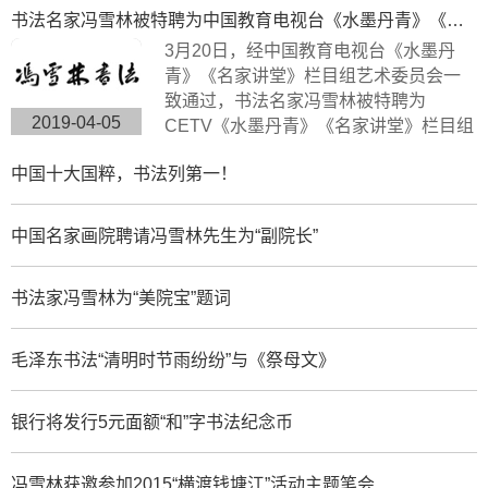
止世界上唯一的福字长篇书法作品，具
书法名家冯雪林被特聘为中国教育电视台《水墨丹青》《名家讲堂》栏目组签约艺术家
有很高的搜藏价值。浙江卫视拍摄组来
3月20日，经中国教育电视台《水墨丹
到杭州余杭径山风情小镇专门拍摄了此
青》《名家讲堂》栏目组艺术委员会一
次专题片。
致通过，书法名家冯雪林被特聘为
2019-04-05
CETV《水墨丹青》《名家讲堂》栏目组
签约艺术家。中国教育电视台《水墨丹
中国十大国粹，书法列第一！
青》是以“弘扬中华传统文化，传承水墨
艺术精髓”为宗旨，展示现代中国书画艺
术发展变化的大型电视文化栏目。
中国名家画院聘请冯雪林先生为“副院长”
书法家冯雪林为“美院宝”题词
毛泽东书法“清明时节雨纷纷”与《祭母文》
银行将发行5元面额“和”字书法纪念币
冯雪林获邀参加2015“横渡钱塘江”活动主题笔会