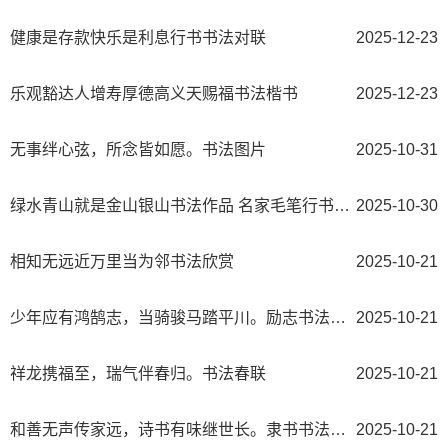
健康是存款快乐是利息行书书法对联
2025-12-23
乐观豁达人增寿厚德高义天赐福书法楷书
2025-12-23
无事绊心弦，所念皆如愿。书法图片
2025-10-31
绿水青山就是金山银山书法作品 名家毛笔行书图片
2025-10-30
相知无远近万里当为邻书法欣赏
2025-10-21
少年应有鸿鹄志，当骑骏马踏平川。励志书法对联
2025-10-21
祥龙携福至，瑞气伴春归。书法春联
2025-10-21
和善无声传家远，诗书有味继世长。隶书书法欣赏 治家格言楹联
2025-10-21