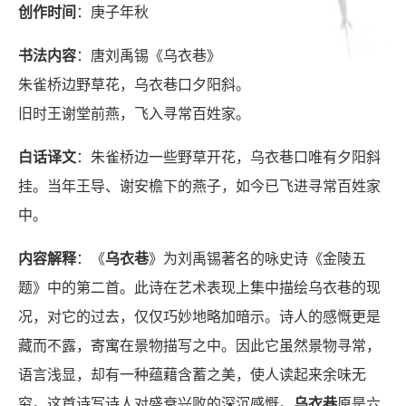
创作时间
：庚子年秋
书法内容
：唐刘禹锡《乌衣巷》
朱雀桥边野草花，乌衣巷口夕阳斜。
旧时王谢堂前燕，飞入寻常百姓家。
白话译文
：朱雀桥边一些野草开花，乌衣巷口唯有夕阳斜
挂。当年王导、谢安檐下的燕子，如今已飞进寻常百姓家
中。
内容解释
：《
乌衣巷
》为刘禹锡著名的咏史诗《金陵五
题》中的第二首。此诗在艺术表现上集中描绘乌衣巷的现
况，对它的过去，仅仅巧妙地略加暗示。诗人的感慨更是
藏而不露，寄寓在景物描写之中。因此它虽然景物寻常，
语言浅显，却有一种蕴藉含蓄之美，使人读起来余味无
穷。这首诗写诗人对盛衰兴败的深沉感慨。
乌衣巷
原是六