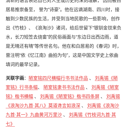
清新的语言表达自己对人生或历史的深刻理解， 因而被白
居易推崇备至， 誉为“诗豪”。他在远谪湖南、四川时，接
触到少数民族的生活，并受到当地民歌的一些影响，创作
出《竹枝》、《浪淘沙》诸词，给后世留下“银钏金钗来负
水，长刀短笠去烧畲”的民俗画面与“东边日出西边雨，道
是无晴还有晴”等传世名句。他在和白居易的《春词》时，
曾注明“依《忆江南》曲拍为句”，这是中国文学史上依曲
填词的最早记录。
关联字画
：
陋室铭四尺横幅行书书法作品
、
刘禹锡《陋
室铭》行书条幅
、
陋室铭隶书书法作品
、
刘禹锡《陋室
铭》楷书横幅
、
刘禹锡《陋室铭》楷书四条屏
、
刘禹锡
《浪淘沙九首·其八》莫道谗言如浪深
、
刘禹锡《浪淘沙
九首·其一》九曲黄河万里沙
、
刘禹锡《竹枝词九首·其
七》