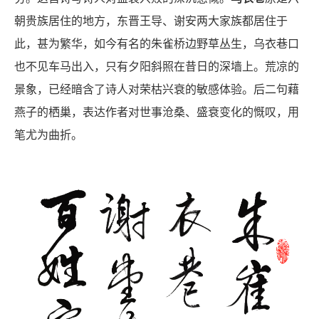
朝贵族居住的地方，东晋王导、谢安两大家族都居住于
此，甚为繁华，如今有名的朱雀桥边野草丛生，乌衣巷口
也不见车马出入，只有夕阳斜照在昔日的深墙上。荒凉的
景象，已经暗含了诗人对荣枯兴衰的敏感体验。后二句藉
燕子的栖巢，表达作者对世事沧桑、盛衰变化的慨叹，用
笔尤为曲折。