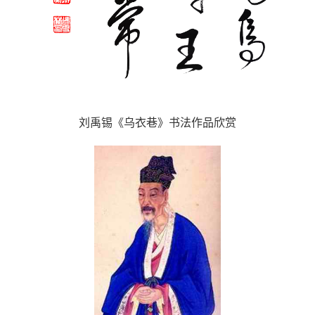
刘禹锡《乌衣巷》书法作品欣赏