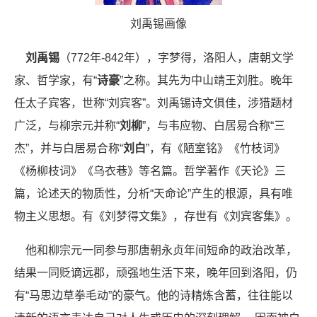
刘禹锡画像
刘禹锡
（772年-842年），字梦得，洛阳人，唐朝文学
家、哲学家，有“
诗豪
”之称。其先为中山靖王刘胜。晚年
任太子宾客，世称“刘宾客”。刘禹锡诗文俱佳，涉猎题材
广泛，与柳宗元并称“
刘柳
”，与韦应物、白居易合称“三
杰”，并与白居易合称“
刘白
”，有《陋室铭》《竹枝词》
《杨柳枝词》《乌衣巷》等名篇。哲学著作《天论》三
篇，论述天的物质性，分析“天命论”产生的根源，具有唯
物主义思想。有《刘梦得文集》，存世有《刘宾客集》。
他和柳宗元一同参与那唐朝永贞年间短命的政治改革，
结果一同贬谪远郡，顽强地生活下来，晚年回到洛阳，仍
有“马思边草拳毛动”的豪气。他的诗精炼含蓄，往往能以