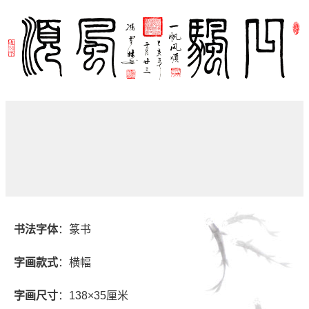
书法字体
：篆书
字画款式
：横幅
字画尺寸
：138×35厘米