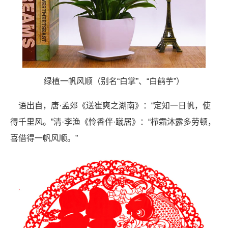
绿植一帆风顺（别名“白掌”、“白鹤芋”）
语出自，唐·孟郊《送崔爽之湖南》：“定知一日帆，使
得千里风。”清·李渔《怜香伴·蹴居》：“栉霜沐露多劳顿，
喜借得一帆风顺。”