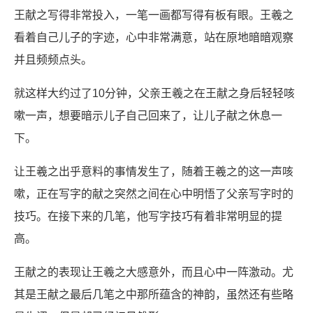
王献之写得非常投入，一笔一画都写得有板有眼。王羲之
看着自己儿子的字迹，心中非常满意，站在原地暗暗观察
并且频频点头。
就这样大约过了10分钟，父亲王羲之在王献之身后轻轻咳
嗽一声，想要暗示儿子自己回来了，让儿子献之休息一
下。
让王羲之出乎意料的事情发生了，随着王羲之的这一声咳
嗽，正在写字的献之突然之间在心中明悟了父亲写字时的
技巧。在接下来的几笔，他写字技巧有着非常明显的提
高。
王献之的表现让王羲之大感意外，而且心中一阵激动。尤
其是王献之最后几笔之中那所蕴含的神韵，虽然还有些略