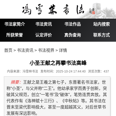
书法家简介
书法资讯
书法作品
站内搜索
所获荣誉
认定评价
真伪查询
联系方式
首页
>
书法资讯
>
书法视界
> 详情
小圣王献之再攀书法高峰
内容来源：冯雪林书法 发布时间：2025-10-24 17:44:40 浏览次数：437
摘要：
王献之是王羲之第七子，东晋著名书法家，世
称“小圣”，与父并称“二王”。他幼承家学而勇于创新，突
破其父规范，创立“一笔书”及“破体”，笔势连贯奔放。其
代表作有《洛神赋十三行》、《中秋帖》等。其书法在
晋末至梁代影响极大，甚至一度超越其父，对后世草书
发展有深远影响。