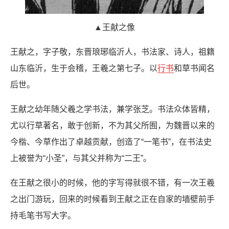
▲王献之像
王献之，字子敬，东晋琅琊临沂人，书法家、诗人，祖籍
山东临沂，生于会稽，王羲之第七子。以
行书
和草书闻名
后世。
王献之幼年随父羲之学书法，兼学张芝。书法众体皆精，
尤以行草著名，敢于创新，不为其父所囿，为魏晋以来的
今楷、今草作出了卓越贡献，创造了“一笔书”，在书法史
上被誉为“小圣”，与其父并称为“二王”。
在王献之很小的时候，他的字写得就很不错，有一次王羲
之出门游玩，回来的时候看到王献之正在自家的墙壁前手
持毛笔书写大字。