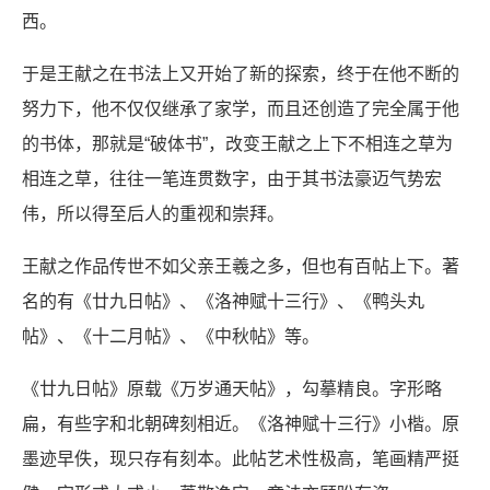
西。
于是王献之在书法上又开始了新的探索，终于在他不断的
努力下，他不仅仅继承了家学，而且还创造了完全属于他
的书体，那就是“破体书”，改变王献之上下不相连之草为
相连之草，往往一笔连贯数字，由于其书法豪迈气势宏
伟，所以得至后人的重视和崇拜。
王献之作品传世不如父亲王羲之多，但也有百帖上下。著
名的有《廿九日帖》、《洛神赋十三行》、《鸭头丸
帖》、《十二月帖》、《中秋帖》等。
《廿九日帖》原载《万岁通天帖》，勾摹精良。字形略
扁，有些字和北朝碑刻相近。《洛神赋十三行》小楷。原
墨迹早佚，现只存有刻本。此帖艺术性极高，笔画精严挺