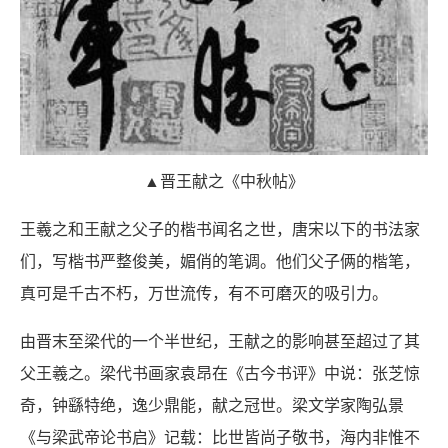
▲晋王献之《中秋帖》
王羲之和王献之父子的楷书闻名之世，唐宋以下的书法家
们，写楷书严整俊美，媚俏的笔调。他们父子俩的楷笔，
真可是千古不朽，万世流传，有不可磨灭的吸引力。
由晋末至梁代的一个半世纪，王献之的影响甚至超过了其
父王羲之。梁代书画家袁昂在《古今书评》中说：张芝惊
奇，钟繇特绝，逸少鼎能，献之冠世。梁文学家陶弘景
《与梁武帝论书启》记载：比世皆尚子敬书，海内非惟不