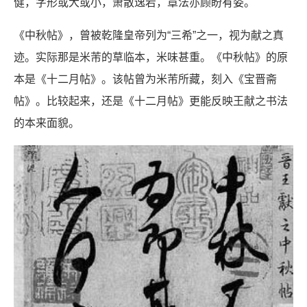
健，字形或大或小，萧散逸宕，章法亦顾盼有姿。
《中秋帖》，曾被乾隆皇帝列为“三希”之一，视为献之真
迹。实际那是米芾的草临本，米味甚重。《中秋帖》的原
本是《十二月帖》。该帖曾为米芾所藏，刻入《宝晋斋
帖》。比较起来，还是《十二月帖》更能反映王献之书法
的本来面貌。