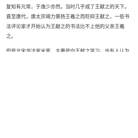
复知有元常，于逸少亦然。当时几乎成了王献之的天下。
直至唐代，唐太宗竭力褒扬王羲之而贬抑王献之，一些书
法评论家才开始认为王献之的书法比不上他的父亲王羲
之。
但是北宋书法家米芾，主要是向王献之学习。也有人认为
张旭、怀素一派之“狂草”，便是由王献之草书发展而成
的。
王献之故事拓展阅读
王献之善于写草书、隶书。那还是他七八岁的时候，他跟
随父亲王献之学习书法时就十分用心。
有一次，王羲之悄悄地来到他的身后，突然用手从后面来
拔献之手中的笔，可是让父亲王羲之没有想到的是，王献