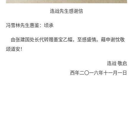
连战先生感谢信
冯雪林先生惠鉴：顷承
由张建国处长代转赠墨宝乙幅，至感盛情。藉申谢忱敬
颂道安！
连战 敬启
西年二〇一六年十一月一日