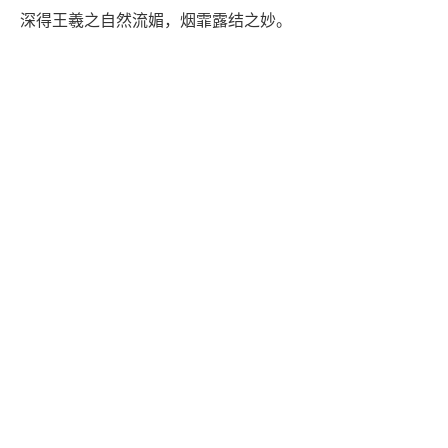
深得王羲之自然流媚，烟霏露结之妙。