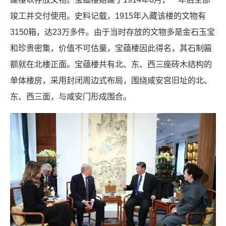
竣工并交付使用。史料记载，1915年入藏该楼的文物有
3150箱，达23万多件。由于当时存放的文物多是金石玉宝
和珍贵密集，价值不可估量，宝蕴楼因此得名，其石制匾
额就在北楼正面。宝蕴楼共有北、东、西三座砖木结构的
单体楼房，采用封闭周边式布局，围绕咸安宫旧址的北、
东、西三面，与咸安门形成围合。