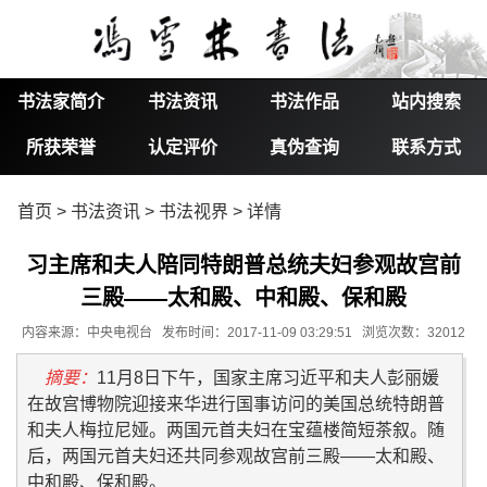
书法家简介
书法资讯
书法作品
站内搜索
所获荣誉
认定评价
真伪查询
联系方式
首页
>
书法资讯
>
书法视界
> 详情
习主席和夫人陪同特朗普总统夫妇参观故宫前
三殿——太和殿、中和殿、保和殿
内容来源：中央电视台 发布时间：2017-11-09 03:29:51 浏览次数：32012
摘要：
11月8日下午，国家主席习近平和夫人彭丽媛
在故宫博物院迎接来华进行国事访问的美国总统特朗普
和夫人梅拉尼娅。两国元首夫妇在宝蕴楼简短茶叙。随
后，两国元首夫妇还共同参观故宫前三殿——太和殿、
中和殿、保和殿。