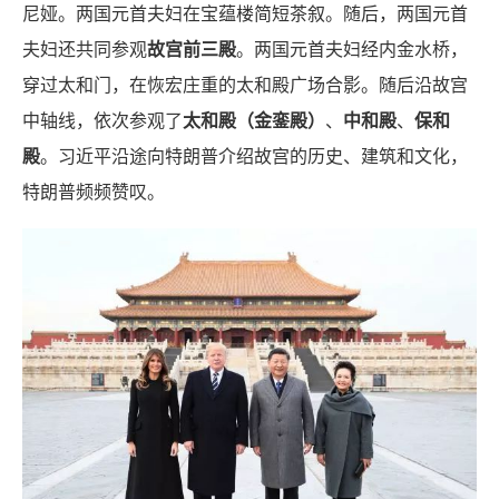
尼娅。两国元首夫妇在宝蕴楼简短茶叙。随后，两国元首
夫妇还共同参观
故宫前三殿
。两国元首夫妇经内金水桥，
穿过太和门，在恢宏庄重的太和殿广场合影。随后沿故宫
中轴线，依次参观了
太和殿（金銮殿）
、
中和殿
、
保和
殿
。习近平沿途向特朗普介绍故宫的历史、建筑和文化，
特朗普频频赞叹。