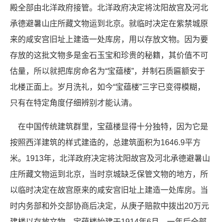
殿全部由北洋政府接管。北洋政府决定将沈阳故宫及河北
承德避暑山庄所藏文物运到北京。就临时决定在紫禁城原
来的咸安宫旧址上建造一处库房，用以存放文物。因为要
存放的这批文物多是金石玉宝和珍贵的秘籍，其价值不可
估量，所以就把库房命名为“宝蕴楼”，并制石质匾额安于
北楼正面上。岁月洗礼，如今“宝蕴楼”三字已变得模糊，
只有在特定角度仔细辨别才能认清。
在中国传统建筑群里，宝蕴楼显得十分独特，因为它是
按照西洋建筑的样式建造的，总建筑面积为1646.9平方
米。1913年，北洋政府决定将沈阳故宫及河北承德避暑山
庄所藏文物运到北京，当时京城缺乏保管文物的地方，所
以临时决定在故宫原来的咸安宫旧址上建造一处库房。当
时内务部和外交部协商后决定，从庚子赔款中拨出20万元
建楼以存放文物。宝蕴楼始建于1914年6月，一年后全部