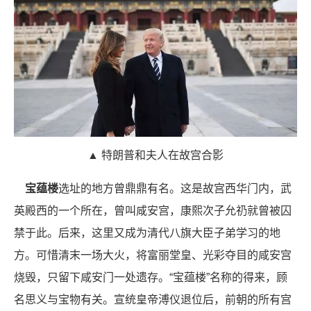
▲ 特朗普和夫人在故宫合影
宝蕴楼
选址的地方曾鼎鼎有名。这是故宫西华门内，武
英殿西的一个所在，曾叫咸安宫，康熙次子允礽就曾被囚
禁于此。后来，这里又成为清代八旗大臣子弟学习的地
方。可惜清末一场大火，将富丽堂皇、光彩夺目的咸安宫
烧毁，只留下咸安门一处遗存。“宝蕴楼”名称的得来，顾
名思义与宝物有关。宣统皇帝溥仪退位后，前朝的所有宫