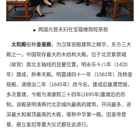
▲ 两国元首夫妇在宝蕴楼简短茶叙
太和殿
俗称
金銮
殿
，为汉族宫殿建筑之精华，东方三大
殿之一。中国现存最大的木结构大殿。位于北京紫禁城
（故宫）南北主轴线的显要位置，明永乐十八年（1420
年）建成，称奉天殿。明嘉靖四十一年（1562年）改称皇
极殿，清顺治二年（1645年）改今名。建成后屡遭焚毁，
多次重建，今殿为清康熙三十四年(1695年)重建后的形
制。该殿是明清两代北京城内最高的建筑，开间最多、进
深最大和屋顶最高的大殿，堪称中华第一殿。因皇帝登
基、册立皇后等重大仪式都在此进行。