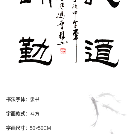
书法字体
：隶书
字画款式
：斗方
字画尺寸
：50×50CM