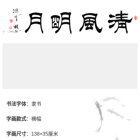
书法字体
：隶书
字画款式
：横幅
字画尺寸
：138×35厘米