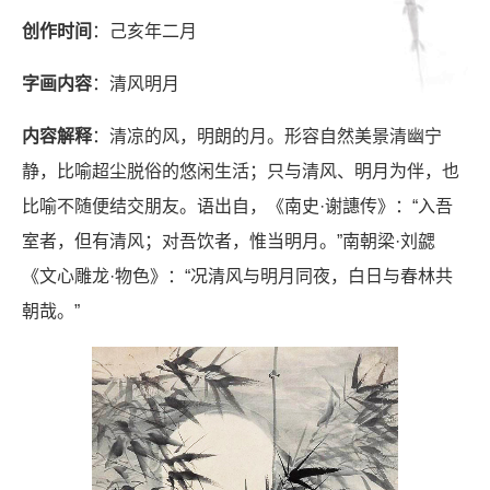
创作时间
：己亥年二月
字画内容
：清风明月
内容解释
：清凉的风，明朗的月。形容自然美景清幽宁
静，比喻超尘脱俗的悠闲生活；只与清风、明月为伴，也
比喻不随便结交朋友。语出自，《南史·谢譓传》：“入吾
室者，但有清风；对吾饮者，惟当明月。”南朝梁·刘勰
《文心雕龙·物色》：“况清风与明月同夜，白日与春林共
朝哉。”