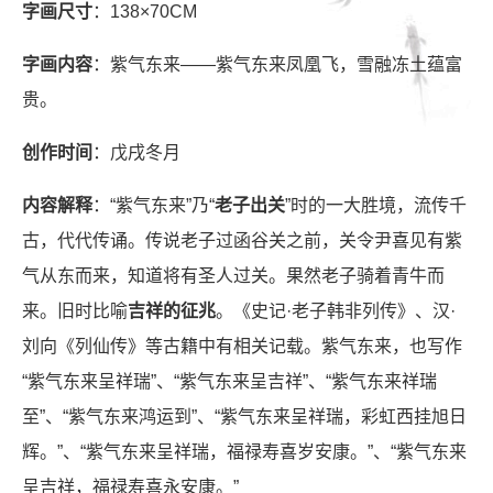
字画尺寸
：138×70CM
字画内容
：紫气东来——紫气东来凤凰飞，雪融冻土蕴富
贵。
创作时间
：戊戌冬月
内容解释
：“紫气东来”乃“
老子出关
”时的一大胜境，流传千
古，代代传诵。传说老子过函谷关之前，关令尹喜见有紫
气从东而来，知道将有圣人过关。果然老子骑着青牛而
来。旧时比喻
吉祥的征兆
。《史记·老子韩非列传》、汉·
刘向《列仙传》等古籍中有相关记载。紫气东来，也写作
“紫气东来呈祥瑞”、“紫气东来呈吉祥”、“紫气东来祥瑞
至”、“紫气东来鸿运到”、“紫气东来呈祥瑞，彩虹西挂旭日
辉。”、“紫气东来呈祥瑞，福禄寿喜岁安康。”、“紫气东来
呈吉祥，福禄寿喜永安康。”