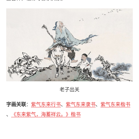
老子出关
字画关联
：
紫气东来行书
、
紫气东来隶书
、
紫气东来楷书
、
《东来紫气，海蓄祥云。》楷书