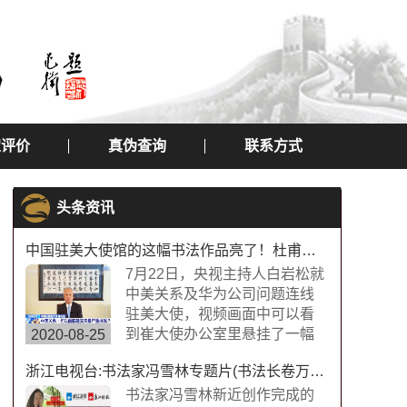
定评价
真伪查询
联系方式
头条资讯
中国驻美大使馆的这幅书法作品亮了！杜甫望岳书法作品
7月22日，央视主持人白岩松就
中美关系及华为公司问题连线
驻美大使，视频画面中可以看
到崔大使办公室里悬挂了一幅
2020-08-25
中国书法字画，内容为“诗圣”杜
浙江电视台:书法家冯雪林专题片(书法长卷万福图)
甫的《望岳》，极具内涵，这
幅作品的书法字体是典型欧体
书法家冯雪林新近创作完成的