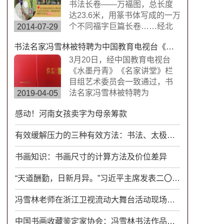
楷书，方圆兼备、严谨工整、
书法长卷——万福图，总长度
挺劲险峻。
达23.6米，用篆书体写成的一万
个不同福字巨篇长卷……经北
2014-07-29
京书画搜藏中心鉴定，这是迄
书法名家冯雪林被特聘为中国教育电视台《水墨丹青》《名家讲堂》栏目组签约艺术家
今为止世界上唯一的福字长篇
书法作品，具有很高的搜藏价
3月20日，经中国教育电视台
值。浙江卫视拍摄组来到杭州
《水墨丹青》《名家讲堂》栏
余杭径山风情小镇专门拍摄了
目组艺术委员会一致通过，书
此次专题片。
法名家冯雪林被特聘为
2019-04-05
CETV《水墨丹青》《名家讲
感动！河南女孩卖字为母亲筹款
堂》栏目组签约艺术家。中国
教育电视台《水墨丹青》是以
有效缓解压力的三种有效方法：书法、太极、八段锦、瑜伽
“弘扬中华传统文化，传承水墨
艺术精髓”为宗旨，展示现代中
书画知识：书画尺寸的计算方法及价位差异
国书画艺术发展变化的大型电
视文化栏目。
“天道酬勤，日新月异。”习近平主席发表二〇一八年新年贺词
冯雪林老师在浙江卫视流动大舞台活动现场书法表演
中国书画收藏鉴定家协会：冯雪林书法作品具有很高收藏价值