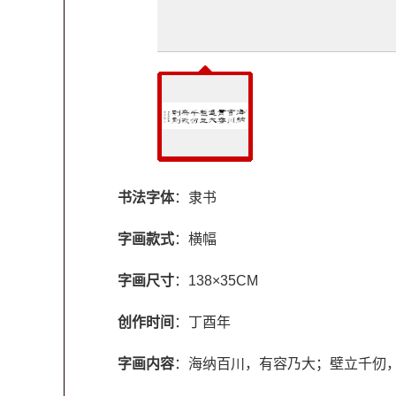
书法字体
：隶书
字画款式
：横幅
字画尺寸
：138×35CM
创作时间
：丁酉年
字画内容
：海纳百川，有容乃大；壁立千仞