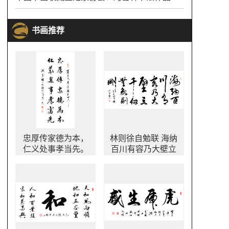
书画推荐
忠厚传家德为本，
林则徐自勉联 海纳
仁义处事孝当先。
百川有容乃大壁立
书法作品 中国家风
千仞无欲则刚书法
文化对联
作品欣赏