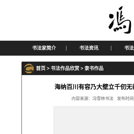
书法家简介
书法资讯
书法
首页
>
书法作品欣赏
>
隶书作品
海纳百川有容乃大壁立千仞无
内容来源：冯雪林书法 发布时间：2017