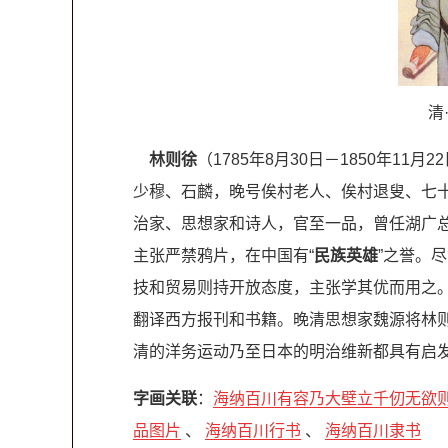
清
林则徐
（1785年8月30日－1850年1
少穆、石麟，晚号俟村老人、俟村退叟、七
治家、思想家和诗人，官至一品，曾任湖广
主张严禁鸦片，在中国有“
民族英雄
”之誉。
技和贸易则持开放态度，主张学其优而用之
翻译西方报刊和书籍。晚清思想家魏源将林
清的洋务运动乃至日本的明治维新都具有启
字画关联
：
海纳百川有容乃大壁立千仞无欲
品图片
、
海纳百川行书
、
海纳百川隶书