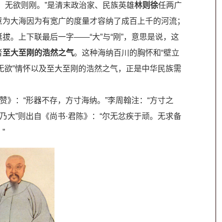
，无欲则刚。”是清末政治家、民族英雄
林则徐
任两广
意为大海因为有宽广的度量才容纳了成百上千的河流；
拔。上下联最后一字——“大”与“刚”，意思是说，这
者
至大至刚的浩然之气
。这种海纳百川的胸怀和“壁立
“无欲”情怀以及至大至刚的浩然之气，正是中华民族需
赞》：“形器不存，方寸海纳。”李周翰注：“方寸之
乃大”则出自《尚书·君陈》：“尔无忿疾于顽。无求备
”