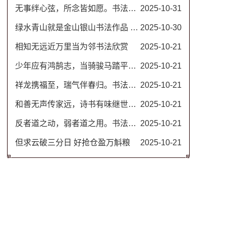
无事绊心弦，所念皆如愿。书法图片
2025-10-31
绿水青山就是金山银山书法作品 名家毛笔行书图片
2025-10-30
相知无远近万里当为邻书法欣赏
2025-10-21
少年应有鸿鹄志，当骑骏马踏平川。励志书法对联
2025-10-21
祥龙携福至，瑞气伴春归。书法春联
2025-10-21
和善无声传家远，诗书有味继世长。隶书书法欣赏 治家格言楹联
2025-10-21
反者道之动，弱者道之用。书法作品 道德经名句
2025-10-21
但求云破三分日 好抢仓盈万斛粮
2025-10-21