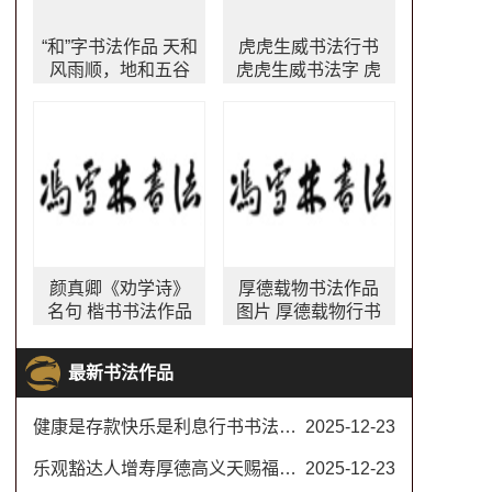
“和”字书法作品 天和
虎虎生威书法行书
风雨顺，地和五谷
虎虎生威书法字 虎
丰，人和百业旺，
年四字吉语书法作
家和万事兴。
品欣赏
颜真卿《劝学诗》
厚德载物书法作品
名句 楷书书法作品
图片 厚德载物行书
颜真卿劝学诗书法
书法作品欣赏 四尺
作品图片
横幅
最新书法作品
健康是存款快乐是利息行书书法对联
2025-12-23
乐观豁达人增寿厚德高义天赐福书法楷书
2025-12-23