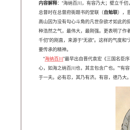
内容解释
：“海纳百川，有容乃大；壁立千仞
总督时在总督府衙题书的堂联（
自勉联
），
高山因为没有勾心斗角的凡世杂欲才如此的挺
种浩然之气，最伟大，最刚强。更表明了作
千仞”的刚直，来源于“无欲”。这样的气度和
要传承的精神。
“
海纳百川
”最早出自晋代袁宏《三国名臣序
心，如海之纳百川也，其言包含广也。”“有容
于一夫。必有忍，其乃有济。有容，德乃大。