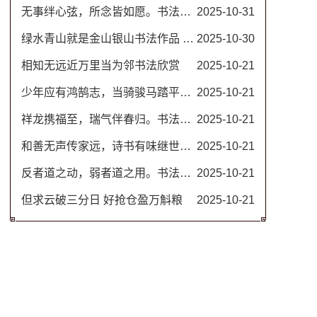
无事绊心弦，所念皆如愿。书法图片
2025-10-31
绿水青山就是金山银山书法作品 名家毛笔行书图片
2025-10-30
相知无远近万里当为邻书法欣赏
2025-10-21
少年应有鸿鹄志，当骑骏马踏平川。励志书法对联
2025-10-21
祥龙携福至，瑞气伴春归。书法春联
2025-10-21
和善无声传家远，诗书有味继世长。隶书书法欣赏 治家格言楹联
2025-10-21
反者道之动，弱者道之用。书法作品 道德经名句
2025-10-21
但求云破三分日 好抢仓盈万斛粮
2025-10-21