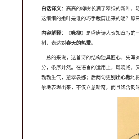
白话译文
：高高的柳树长满了翠绿的新叶，
这细细的嫩叶是谁的巧手裁剪出来的呢？原
内容解释
：《
咏柳
》是盛唐诗人贺知章写的
树，表达
对春天的热爱
。
总的来说，这首诗的结构独具匠心，先写对
分，条序井然。在语言的运用上，既晓畅，
勃勃生气，葱翠袅娜；后两句更
别出心裁
地
象地表现出来，不仅立意新奇，而且饱含韵