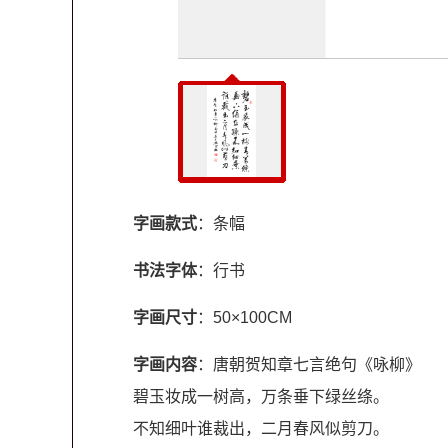
字画款式
：条幅
书法字体
：行书
字画尺寸
：50×100CM
字画内容
：唐朝贺知章七言绝句《咏柳》
碧玉妆成一树高，万条垂下绿丝绦。
不知细叶谁裁出，二月春风似剪刀。