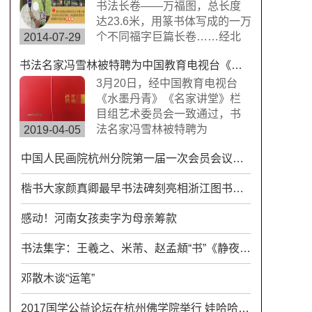
楷书，方圆兼备、严谨工整、
书法长卷——万福图，总长度
挺劲险峻。
达23.6米，用篆书体写成的一万
个不同福字巨篇长卷……经北
2014-07-29
京书画搜藏中心鉴定，这是迄
书法名家冯雪林被特聘为中国教育电视台《水墨丹青》《名家讲堂》栏目组签约艺术家
今为止世界上唯一的福字长篇
书法作品，具有很高的搜藏价
3月20日，经中国教育电视台
值。浙江卫视拍摄组来到杭州
《水墨丹青》《名家讲堂》栏
余杭径山风情小镇专门拍摄了
目组艺术委员会一致通过，书
此次专题片。
法名家冯雪林被特聘为
2019-04-05
CETV《水墨丹青》《名家讲
中国人民画院杭州分院第一届一次会员会议成功举行
堂》栏目组签约艺术家。中国
教育电视台《水墨丹青》是以
楷书大家颜真卿最早书法碑刻亮相浙江图书馆唐代墓志书法精品展！
“弘扬中华传统文化，传承水墨
艺术精髓”为宗旨，展示现代中
感动！河南女孩卖字为母亲筹款
国书画艺术发展变化的大型电
视文化栏目。
书法集字：王羲之、米芾、赵孟頫“书”《静夜思》，谁更胜一筹？
邓散木谈“运笔”
2017国学公益论坛在杭州佛学院举行 娃哈哈快消品创意承载国学文化