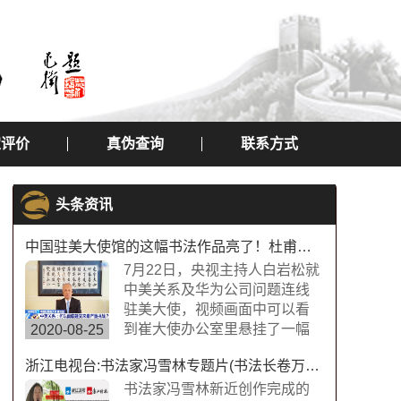
定评价
真伪查询
联系方式
头条资讯
中国驻美大使馆的这幅书法作品亮了！杜甫望岳书法作品
7月22日，央视主持人白岩松就
中美关系及华为公司问题连线
驻美大使，视频画面中可以看
到崔大使办公室里悬挂了一幅
2020-08-25
中国书法字画，内容为“诗圣”杜
浙江电视台:书法家冯雪林专题片(书法长卷万福图)
甫的《望岳》，极具内涵，这
幅作品的书法字体是典型欧体
书法家冯雪林新近创作完成的