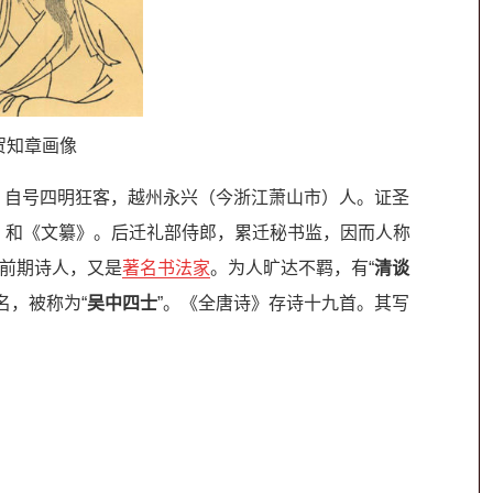
贺知章画像
季真，自号四明狂客，越州永兴（今浙江萧山市）人。证圣
》和《文纂》。后迁礼部侍郎，累迁秘书监，因而人称
唐前期诗人，又是
著名书法家
。为人旷达不羁，有“
清谈
名，被称为“
吴中四士
”。《全唐诗》存诗十九首。其写