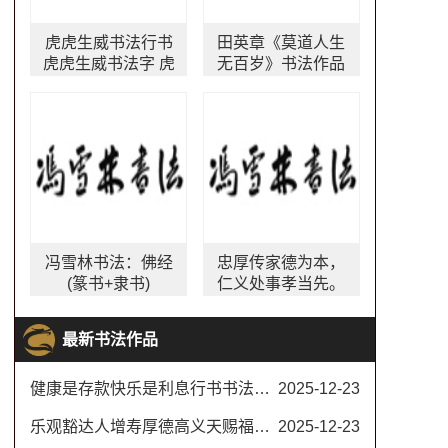
虎虎生威书法行书
田英章《莫道人生
虎虎生威书法字 虎
无百岁》书法作品
年四字吉语书法作
楷书字画
品欣赏
冯雪林书法：佛经
忠厚传家德为本，
(篆书+隶书)
仁义处事孝当先。
书法作品 中国家风
文化对联
最新书法作品
健康是存款快乐是利息行书书法对联
2025-12-23
乐观豁达人增寿厚德高义天赐福书法楷书
2025-12-23