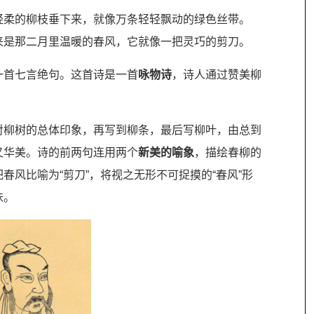
轻柔的柳枝垂下来，就像万条轻轻飘动的绿色丝带。
来是那二月里温暖的春风，它就像一把灵巧的剪刀。
一首七言绝句。这首诗是一首
咏物诗
，诗人通过赞美柳
柳树的总体印象，再写到柳条，最后写柳叶，由总到
又华美。诗的前两句连用两个
新美的喻象
，描绘春柳的
把春风比喻为“剪刀”，将视之无形不可捉摸的“春风”形
味。