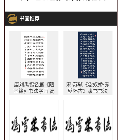
书画推荐
唐刘禹锡名篇《陋
宋·苏轼《念奴娇·赤
室铭》书法字画 高
壁怀古》隶书书法
雅情操
作品 大江东去书法
作品欣赏 万年蓝