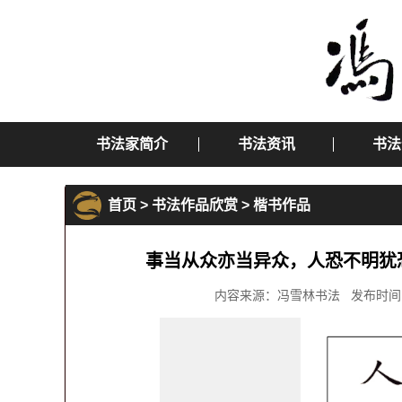
书法家简介
书法资讯
书法
首页
>
书法作品欣赏
>
楷书作品
事当从众亦当异众，人恐不明犹
内容来源：冯雪林书法 发布时间：2015