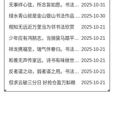
无事绊心弦，所念皆如愿。书法图片
2025-10-31
绿水青山就是金山银山书法作品 名家毛笔行书图片
2025-10-30
相知无远近万里当为邻书法欣赏
2025-10-21
少年应有鸿鹄志，当骑骏马踏平川。励志书法对联
2025-10-21
祥龙携福至，瑞气伴春归。书法春联
2025-10-21
和善无声传家远，诗书有味继世长。隶书书法欣赏 治家格言楹联
2025-10-21
反者道之动，弱者道之用。书法作品 道德经名句
2025-10-21
但求云破三分日 好抢仓盈万斛粮
2025-10-21