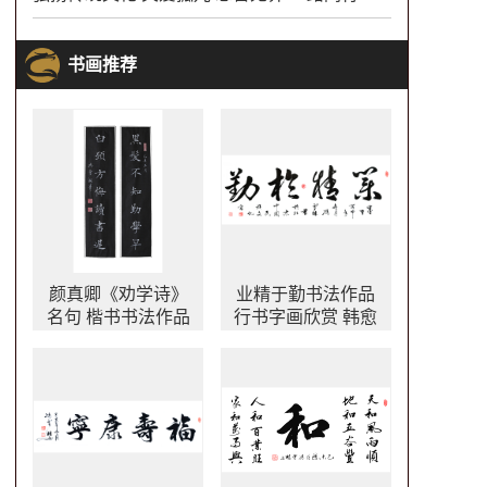
书画推荐
颜真卿《劝学诗》
业精于勤书法作品
名句 楷书书法作品
行书字画欣赏 韩愈
颜真卿劝学诗书法
名言 出镜率最高的
作品图片
办公室字画之一