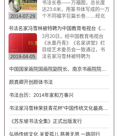
楷书，方圆兼备、严谨工整、
书法长卷——万福图，总长度
挺劲险峻。
达23.6米，用篆书体写成的一万
个不同福字巨篇长卷……经北
2014-07-29
京书画搜藏中心鉴定，这是迄
书法名家冯雪林被特聘为中国教育电视台《水墨丹青》《名家讲堂》栏目组签约艺术家
今为止世界上唯一的福字长篇
书法作品，具有很高的搜藏价
3月20日，经中国教育电视台
值。浙江卫视拍摄组来到杭州
《水墨丹青》《名家讲堂》栏
余杭径山风情小镇专门拍摄了
目组艺术委员会一致通过，书
此次专题片。
法名家冯雪林被特聘为
2019-04-05
CETV《水墨丹青》《名家讲
中国国家画院国画院副院长、南京书画院院长范扬为冯雪林先生题词
堂》栏目组签约艺术家。中国
教育电视台《水墨丹青》是以
颜真卿开创颜体书法
“弘扬中华传统文化，传承水墨
艺术精髓”为宗旨，展示现代中
书法台历：2014年家和万事兴
国书画艺术发展变化的大型电
视文化栏目。
书法家冯雪林荣获青花杯“中国传统文化最高成就奖”
《苏东坡书法全集》正式出版发行
弘扬传统文化 关爱孤儿 慈善无界 一路同行