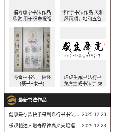
福寿康宁书法作品
“和”字书法作品 天和
欣赏 用于祝寿祝福
风雨顺，地和五谷
适合送给年纪大长
丰，人和百业旺，
辈
家和万事兴。
冯雪林书法：佛经
虎虎生威书法行书
(篆书+隶书)
虎虎生威书法字 虎
年四字吉语书法作
品欣赏
最新书法作品
健康是存款快乐是利息行书书法对联
2025-12-23
乐观豁达人增寿厚德高义天赐福书法楷书
2025-12-23