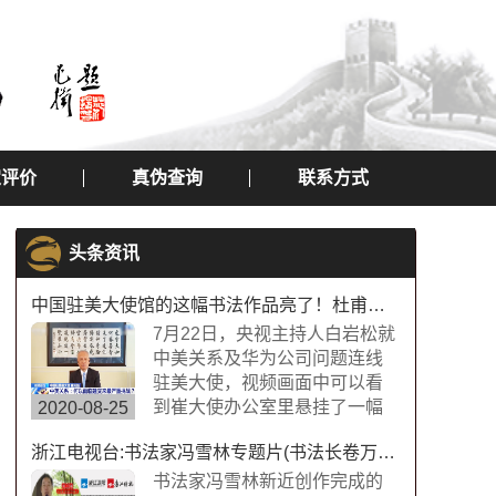
定评价
真伪查询
联系方式
头条资讯
中国驻美大使馆的这幅书法作品亮了！杜甫望岳书法作品
7月22日，央视主持人白岩松就
中美关系及华为公司问题连线
驻美大使，视频画面中可以看
到崔大使办公室里悬挂了一幅
2020-08-25
中国书法字画，内容为“诗圣”杜
浙江电视台:书法家冯雪林专题片(书法长卷万福图)
甫的《望岳》，极具内涵，这
幅作品的书法字体是典型欧体
书法家冯雪林新近创作完成的