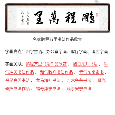
名家鹏程万里书法作品欣赏
字画亮点
：四字吉语、办公室字画、客厅字画、酒店字画
字画关联
：
鹏程万里书法作品欣赏
、
旭日东升书法
、
牛
气冲天书法作品
、
和气致祥书法作品
、
紫气东来隶书
、
福星高照书法
、
龙马精神书法
、
万木争荣书法
、
佛光
普照书法作品
、
福寿康宁书法
、
诸事安宁书法