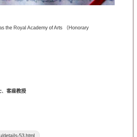
d as the Royal Academy of Arts （Honorary
士
、
客座教授
u/details-53.html