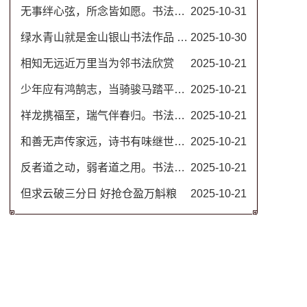
无事绊心弦，所念皆如愿。书法图片
2025-10-31
绿水青山就是金山银山书法作品 名家毛笔行书图片
2025-10-30
相知无远近万里当为邻书法欣赏
2025-10-21
少年应有鸿鹄志，当骑骏马踏平川。励志书法对联
2025-10-21
祥龙携福至，瑞气伴春归。书法春联
2025-10-21
和善无声传家远，诗书有味继世长。隶书书法欣赏 治家格言楹联
2025-10-21
反者道之动，弱者道之用。书法作品 道德经名句
2025-10-21
但求云破三分日 好抢仓盈万斛粮
2025-10-21