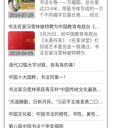
楷书，方圆兼备、严谨工整、
书法长卷——万福图，总长度
挺劲险峻。
达23.6米，用篆书体写成的一万
个不同福字巨篇长卷……经北
2014-07-29
京书画搜藏中心鉴定，这是迄
书法名家冯雪林被特聘为中国教育电视台《水墨丹青》《名家讲堂》栏目组签约艺术家
今为止世界上唯一的福字长篇
书法作品，具有很高的搜藏价
3月20日，经中国教育电视台
值。浙江卫视拍摄组来到杭州
《水墨丹青》《名家讲堂》栏
余杭径山风情小镇专门拍摄了
目组艺术委员会一致通过，书
此次专题片。
法名家冯雪林被特聘为
2019-04-05
CETV《水墨丹青》《名家讲
清代22幅大字对联，各有各的美！
堂》栏目组签约艺术家。中国
教育电视台《水墨丹青》是以
中国十大国粹，书法列第一！
“弘扬中华传统文化，传承水墨
艺术精髓”为宗旨，展示现代中
书法家冯雪林荣获青花杯“中国传统文化最高成就奖”
国书画艺术发展变化的大型电
视文化栏目。
“天道酬勤，日新月异。”习近平主席发表二〇一八年新年贺词
中国文化报：中国书法的根性、书性、美性、个性
第八届中国书法兰亭奖揭晓