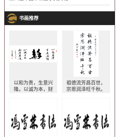
书画推荐
以和为贵，生意兴
祖德流芳昌百世，
隆。以诚为本，财
宗恩润泽旺千秋。
源广进。 行书书法
宗祠行书书法对联
字画 经商字画