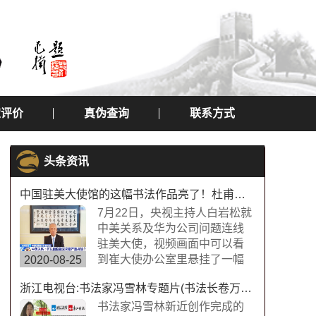
定评价
真伪查询
联系方式
头条资讯
中国驻美大使馆的这幅书法作品亮了！杜甫望岳书法作品
7月22日，央视主持人白岩松就
中美关系及华为公司问题连线
驻美大使，视频画面中可以看
到崔大使办公室里悬挂了一幅
2020-08-25
中国书法字画，内容为“诗圣”杜
浙江电视台:书法家冯雪林专题片(书法长卷万福图)
甫的《望岳》，极具内涵，这
幅作品的书法字体是典型欧体
书法家冯雪林新近创作完成的