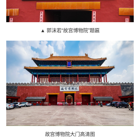
▲ 郭沫若“故宫博物院”题匾
故宫博物院大门高清图