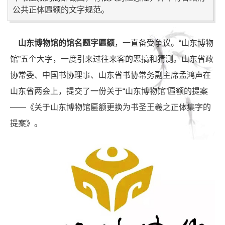
公共正体匾额的文字规范。
山东博物馆的馆名题字匾额
，一直备受争议。“山东博物
馆”五个大字，一度引来过往来客的恶搞和猜测。山东省政
协常委、中国书协理事、山东省书协常务副主席孟鸿声在
山东省两会上，提交了一份关于“山东博物馆”匾额的提案
——《关于山东博物馆匾额更换为书圣王羲之正体集字的
提案》。