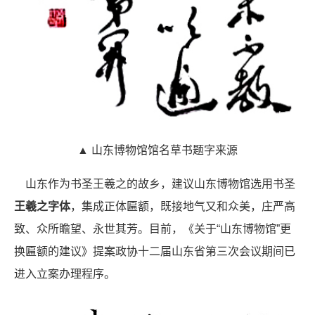
▲ 山东博物馆馆名草书题字来源
山东作为书圣王羲之的故乡，建议山东博物馆选用书圣
王羲之字体
，集成正体匾额，既接地气又和众美，庄严高
致、众所瞻望、永世其芳。目前，《关于“山东博物馆”更
换匾额的建议》提案政协十二届山东省第三次会议期间已
进入立案办理程序。