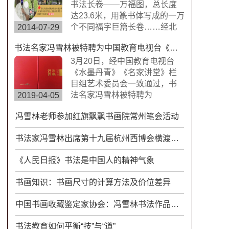
楷书，方圆兼备、严谨工整、
书法长卷——万福图，总长度
挺劲险峻。
达23.6米，用篆书体写成的一万
个不同福字巨篇长卷……经北
2014-07-29
京书画搜藏中心鉴定，这是迄
书法名家冯雪林被特聘为中国教育电视台《水墨丹青》《名家讲堂》栏目组签约艺术家
今为止世界上唯一的福字长篇
书法作品，具有很高的搜藏价
3月20日，经中国教育电视台
值。浙江卫视拍摄组来到杭州
《水墨丹青》《名家讲堂》栏
余杭径山风情小镇专门拍摄了
目组艺术委员会一致通过，书
此次专题片。
法名家冯雪林被特聘为
2019-04-05
CETV《水墨丹青》《名家讲
冯雪林老师参加红旗飘飘书画院常州笔会活动
堂》栏目组签约艺术家。中国
教育电视台《水墨丹青》是以
书法家冯雪林出席第十九届杭州西博会横渡钱塘江名家书画笔会活动
“弘扬中华传统文化，传承水墨
艺术精髓”为宗旨，展示现代中
《人民日报》书法是中国人的精神气象
国书画艺术发展变化的大型电
视文化栏目。
书画知识：书画尺寸的计算方法及价位差异
中国书画收藏鉴定家协会：冯雪林书法作品具有很高收藏价值
书法教育如何平衡“技”与“道”