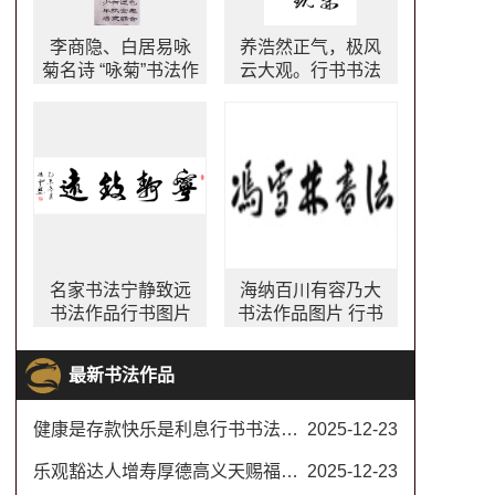
李商隐、白居易咏
养浩然正气，极风
菊名诗 “咏菊”书法作
云大观。行书书法
品 隶书书法字画
作品 出镜率很高的
书法字画
名家书法宁静致远
海纳百川有容乃大
书法作品行书图片
书法作品图片 行书
大全
书法作品欣赏 林则
徐名言自勉联 川大
最新书法作品
校训书法
健康是存款快乐是利息行书书法对联
2025-12-23
乐观豁达人增寿厚德高义天赐福书法楷书
2025-12-23