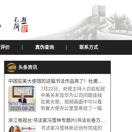
定评价
真伪查询
联系方式
头条资讯
中国驻美大使馆的这幅书法作品亮了！杜甫望岳书法作品
7月22日，央视主持人白岩松就
中美关系及华为公司问题连线
驻美大使，视频画面中可以看
到崔大使办公室里悬挂了一幅
2020-08-25
中国书法字画，内容为“诗圣”杜
浙江电视台:书法家冯雪林专题片(书法长卷万福图)
甫的《望岳》，极具内涵，这
幅作品的书法字体是典型欧体
书法家冯雪林新近创作完成的