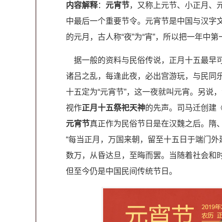
内容解释
：
元宵节
，又称上元节、小正月、
中最后一个重要节令。元宵节是中国与汉字
的元月，古人称“夜”为“宵”，所以把一年中
据一般的资料与民俗传说，正月十五最早可
诸吕之乱，每逢此夜，必出宫游玩，与民同
十五定为“元宵节”，这一夜就叫元宵。另说
视作
正月十五祭祀天神
的先声。司马迁创建
元宵节
真正作为民俗节日是在汉魏之后。隋
“每当正月，万国来朝，留至十五日于端门外
数万，从昏达旦，至晦而罢。当随着社会和
但至今仍是中国民间传统节日。