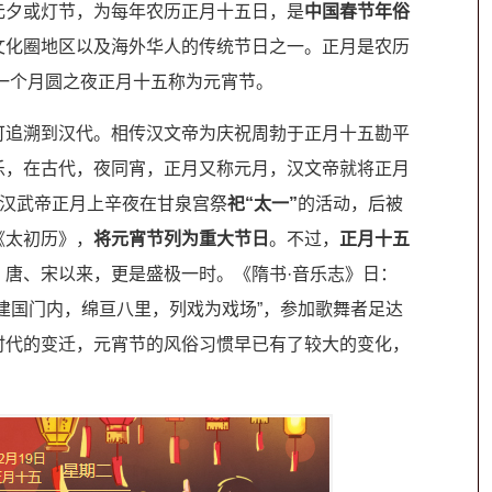
元夕或灯节，为每年农历正月十五日，是
中国春节年俗
文化圈地区以及海外华人的传统节日之一。正月是农历
第一个月圆之夜正月十五称为元宵节。
追溯到汉代。相传汉文帝为庆祝周勃于正月十五勘平
乐，在古代，夜同宵，正月又称元月，汉文帝就将正月
，汉武帝正月上辛夜在甘泉宫祭
祀“太一”
的活动，后被
《太初历》，
将元宵节列为重大节日
。不过，
正月十五
、唐、宋以来，更是盛极一时。《隋书·音乐志》日：
建国门内，绵亘八里，列戏为戏场”，参加歌舞者足达
时代的变迁，元宵节的风俗习惯早已有了较大的变化，