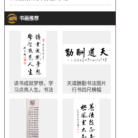
书画推荐
读书成就梦想，学
天道酬勤书法图片
习点亮人生。书法
行书四尺横幅
作品欣赏 知识照亮
人生行书图片