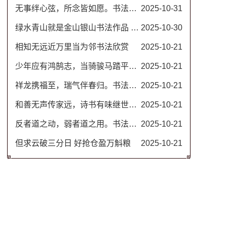
无事绊心弦，所念皆如愿。书法图片
2025-10-31
绿水青山就是金山银山书法作品 名家毛笔行书图片
2025-10-30
相知无远近万里当为邻书法欣赏
2025-10-21
少年应有鸿鹄志，当骑骏马踏平川。励志书法对联
2025-10-21
祥龙携福至，瑞气伴春归。书法春联
2025-10-21
和善无声传家远，诗书有味继世长。隶书书法欣赏 治家格言楹联
2025-10-21
反者道之动，弱者道之用。书法作品 道德经名句
2025-10-21
但求云破三分日 好抢仓盈万斛粮
2025-10-21