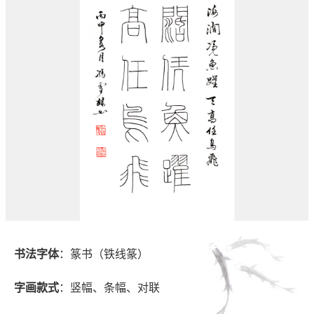
书法字体
：篆书（铁线篆）
字画款式
：竖幅、条幅、对联