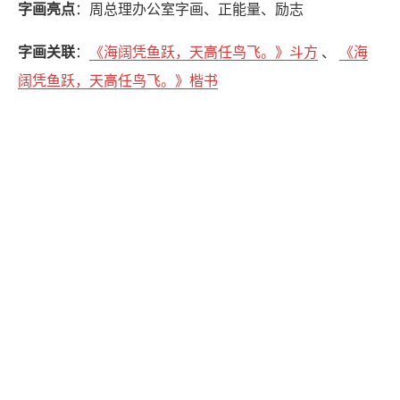
字画亮点
：周总理办公室字画、正能量、励志
字画关联
：
《海阔凭鱼跃，天高任鸟飞。》斗方
、
《海
阔凭鱼跃，天高任鸟飞。》楷书