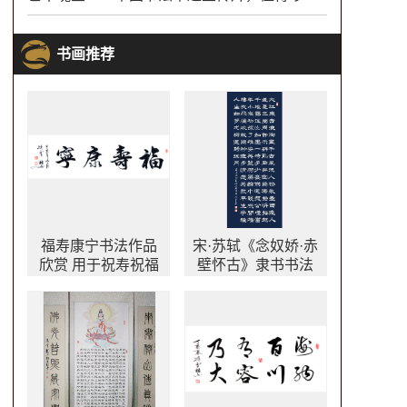
书画推荐
福寿康宁书法作品
宋·苏轼《念奴娇·赤
欣赏 用于祝寿祝福
壁怀古》隶书书法
适合送给年纪大长
作品 大江东去书法
辈
作品欣赏 万年蓝