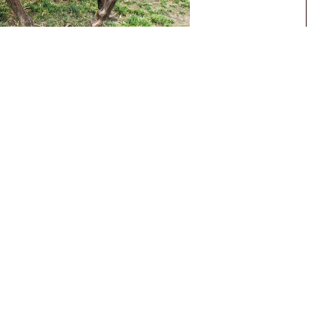
县太爷——郑板桥