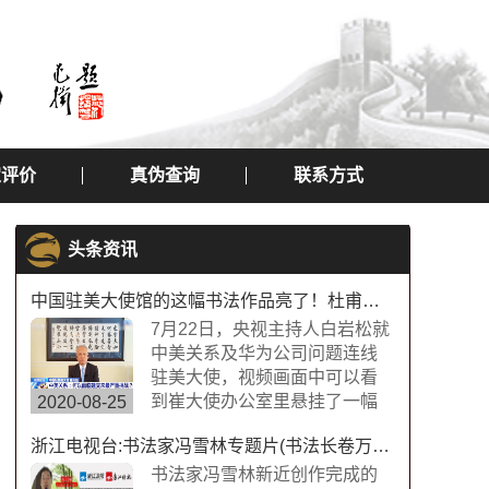
定评价
真伪查询
联系方式
头条资讯
中国驻美大使馆的这幅书法作品亮了！杜甫望岳书法作品
7月22日，央视主持人白岩松就
中美关系及华为公司问题连线
驻美大使，视频画面中可以看
到崔大使办公室里悬挂了一幅
2020-08-25
中国书法字画，内容为“诗圣”杜
浙江电视台:书法家冯雪林专题片(书法长卷万福图)
甫的《望岳》，极具内涵，这
幅作品的书法字体是典型欧体
书法家冯雪林新近创作完成的