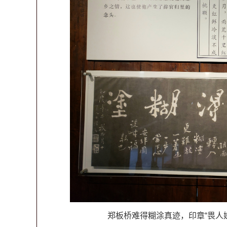
郑板桥难得糊涂真迹，印章“畏人