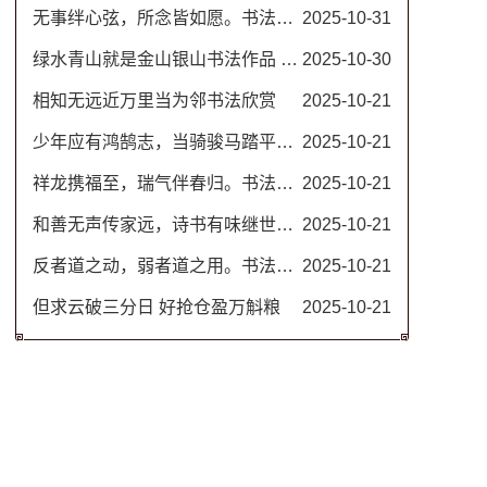
无事绊心弦，所念皆如愿。书法图片
2025-10-31
绿水青山就是金山银山书法作品 名家毛笔行书图片
2025-10-30
相知无远近万里当为邻书法欣赏
2025-10-21
少年应有鸿鹄志，当骑骏马踏平川。励志书法对联
2025-10-21
祥龙携福至，瑞气伴春归。书法春联
2025-10-21
和善无声传家远，诗书有味继世长。隶书书法欣赏 治家格言楹联
2025-10-21
反者道之动，弱者道之用。书法作品 道德经名句
2025-10-21
但求云破三分日 好抢仓盈万斛粮
2025-10-21