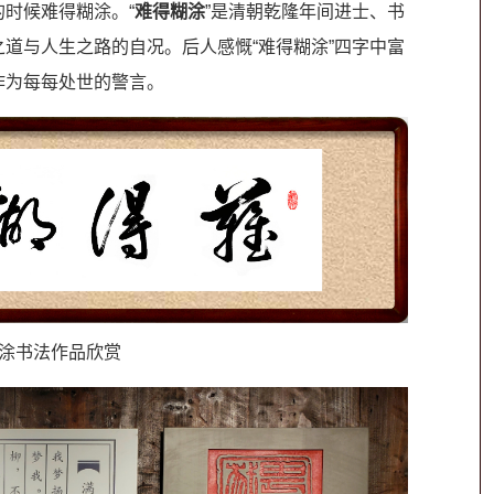
时候难得糊涂。“
难得糊涂
”是清朝乾隆年间进士、书
之道与人生之路的自况。后人感慨“难得糊涂”四字中富
作为每每处世的警言。
涂书法作品欣赏