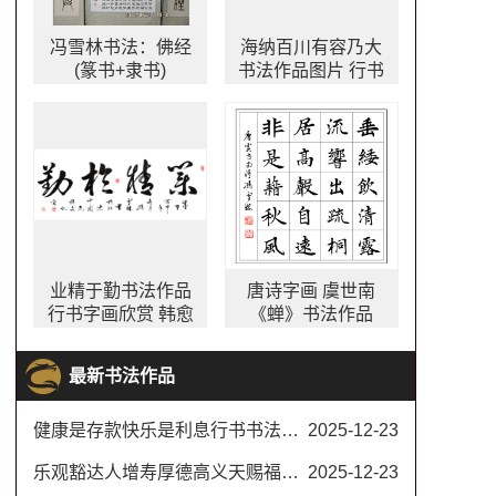
冯雪林书法：佛经
海纳百川有容乃大
(篆书+隶书)
书法作品图片 行书
书法作品欣赏 林则
徐名言自勉联 川大
校训书法
业精于勤书法作品
唐诗字画 虞世南
行书字画欣赏 韩愈
《蝉》书法作品
名言 出镜率最高的
办公室字画之一
最新书法作品
健康是存款快乐是利息行书书法对联
2025-12-23
乐观豁达人增寿厚德高义天赐福书法楷书
2025-12-23