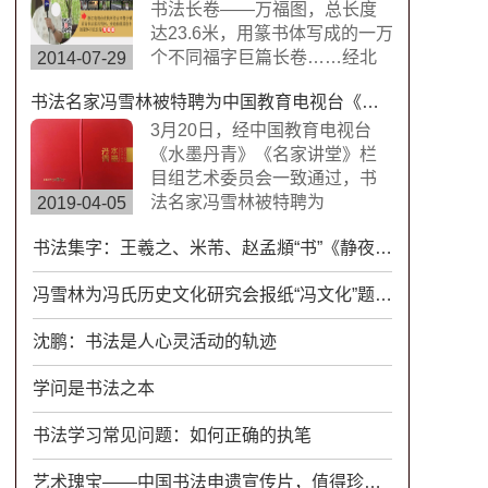
楷书，方圆兼备、严谨工整、
书法长卷——万福图，总长度
挺劲险峻。
达23.6米，用篆书体写成的一万
个不同福字巨篇长卷……经北
2014-07-29
京书画搜藏中心鉴定，这是迄
书法名家冯雪林被特聘为中国教育电视台《水墨丹青》《名家讲堂》栏目组签约艺术家
今为止世界上唯一的福字长篇
书法作品，具有很高的搜藏价
3月20日，经中国教育电视台
值。浙江卫视拍摄组来到杭州
《水墨丹青》《名家讲堂》栏
余杭径山风情小镇专门拍摄了
目组艺术委员会一致通过，书
此次专题片。
法名家冯雪林被特聘为
2019-04-05
CETV《水墨丹青》《名家讲
书法集字：王羲之、米芾、赵孟頫“书”《静夜思》，谁更胜一筹？
堂》栏目组签约艺术家。中国
教育电视台《水墨丹青》是以
冯雪林为冯氏历史文化研究会报纸“冯文化”题写报头
“弘扬中华传统文化，传承水墨
艺术精髓”为宗旨，展示现代中
沈鹏：书法是人心灵活动的轨迹
国书画艺术发展变化的大型电
视文化栏目。
学问是书法之本
书法学习常见问题：如何正确的执笔
艺术瑰宝——中国书法申遗宣传片，值得珍藏！